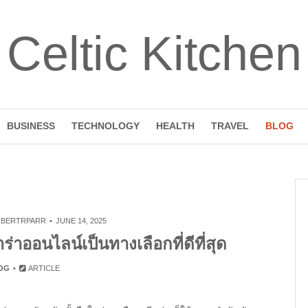
Celtic Kitchen
BUSINESS
TECHNOLOGY
HEALTH
TRAVEL
BLOG
BERTRPARR
JUNE 14, 2025
าออนไลน์เป็นทางเลือกที่ดีที่สุด
OG
ARTICLE