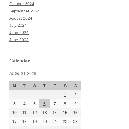
October 2024
September 2024
August 2024
July 2024
June 2024
June 2002
Calendar
AUGUST 2026
M
T
W
T
F
S
S
1
2
3
4
5
6
7
8
9
10
11
12
13
14
15
16
17
18
19
20
21
22
23