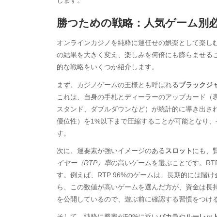
勝つための戦略：人気ゲーム別
オンラインカジノを純粋に運任せの娯楽として楽し
の結果を大きく変え、楽しみを何倍にも膨らませる
的な戦略をいくつか紹介します。
まず、カジノゲームの王様とも呼ばれる
ブラックジ
これは、自身の手札とディーラーのアップカード（
スタンド、ダブルダウンなど）が統計的に導き出されたも
優位性）を1%以下まで圧縮することが可能となり
す。
次に、運要素が強いイメージのある
スロット
にも、
イヤー（RTP）率
の高いゲームを選ぶことです。RT
す。例えば、RTP 96%のゲームは、長期的には賭
ら、この数値が高いゲームを選んだ方が、資金は長持
を公開しているので、遊ぶ前に確認する習慣をつけ
そして、純粋に勝率が50%に近い
バカラ
や
ルーレッ