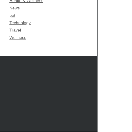
Health & Wellness
News
pet
Technology
Travel
Wellness