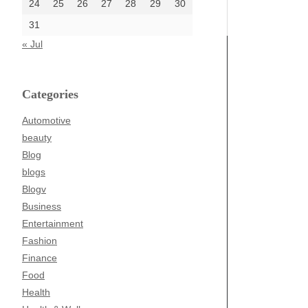
24
25
26
27
28
29
30
31
« Jul
Categories
Automotive
beauty
Blog
blogs
Blogv
Business
Entertainment
Fashion
Finance
Food
Health