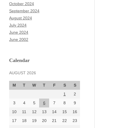
October 2024
September 2024
August 2024
July 2024
June 2024
June 2002
Calendar
AUGUST 2026
M
T
W
T
F
S
S
1
2
3
4
5
6
7
8
9
10
11
12
13
14
15
16
17
18
19
20
21
22
23