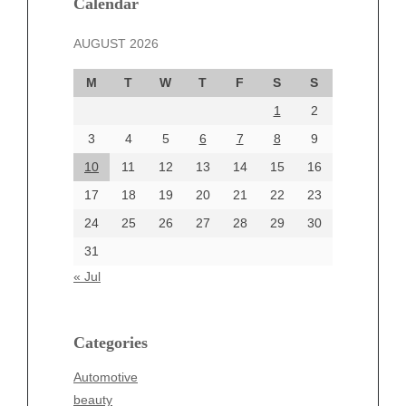
Calendar
November 2024
AUGUST 2026
October 2024
September 2024
M
T
W
T
F
S
S
August 2024
1
2
July 2024
June 2024
3
4
5
6
7
8
9
June 2002
10
11
12
13
14
15
16
17
18
19
20
21
22
23
24
25
26
27
28
29
30
Categories
31
Automotive
« Jul
beauty
Blog
blogs
Categories
Blogv
Automotive
Business
beauty
Entertainment