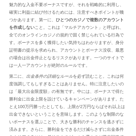
魅力的な入金不要ボーナスですが、それを戦略的に利用し、
確実に利益に結び付けるためには、注意すべきポイントが幾
つかあります。第一に、
ひとつのカジノで複数のアカウント
を作成しない
こと。これは「マルチアカウント」と呼ばれ、
全てのオンラインカジノの規約で固く禁じられている行為で
す。ボーナスを多く獲得したい気持ちはわかりますが、身分
証明書の提示を求められ、アカウントとボーナス没収、最悪
の場合は出金停止となるリスクがあります。一つのサイトで
は一人一アカウントが絶対のルールです。
第二に、
出金条件の詳細なルール
を必ず読むこと。これは何
度強調してもしすぎることはありません。特に注意したいの
は「最大出金限度額」の有無です。中には、ボーナスで得た
勝利金に出金上限を設けているキャンペーンがあります。た
とえ100万円勝ったとしても、上限が2万円ならばそれ以上は
出金できないということを意味します。このような制限のな
いボーナスを選ぶことで、大きな勝利のチャンスを逃さずに
済みます。さらに、勝利金をできるだけ減らさずに出金条件