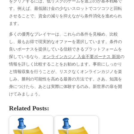
をクリアするには、低リスクのゲームを選ぶのが基本戦略で
す。例えば、最低賭け金の少ないスロットでコツコツと回転
させることで、資金の減りを抑えながら条件消化を進められ
ます。
多くの優秀なプレイヤーは、これらの条件を見極め、比較
し、最もお得で現実的なオファーを選択しています。条件の
良いボーナスを提供している信頼できるプラットフォームを
探しているなら、
オンラインカジノ 入金不要ボーナス 新規
の
情報を詳しく比較することをお勧めします。事前にしっかり
と情報収集を行うことが、リスクなくオンラインカジノを楽
しみ、勝利の可能性を高める最善の方法です。さあ、知識を
身につけたら、あとは実際に体験するのみ。新世界の扉を開
けてみましょう。
Related Posts: