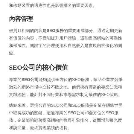
和移動裝置的適應性也是影響排名的重要因素。
內容管理
優質且相關的內容是
SEO服務
的重要組成部分。通過定期更新
有價值的內容，不僅能提升用戶體驗，還能提高網站的可靠性
和權威性。關鍵字的合理使用和自然嵌入是實現內容優化的關
鍵。
SEO公司的核心價值
專業的
SEO公司
能夠提供全方位的SEO服務，幫助企業在競爭
激烈的網絡市場中立於不敗之地。他們擁有豐富的專業知識和
實踐經驗，能針對不同行業和市場需求制定最佳的SEO策略。
總結來說，選擇合適的SEO公司和SEO服務是企業在網絡世界
中取得成功的關鍵。透過專業的SEO公司和全方位的SEO服
務，企業能夠顯著提高網站的搜尋引擎排名，從而增加曝光度
和訪問量，最終實現業績的增長。