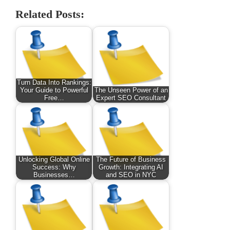
Related Posts:
Turn Data Into Rankings:
Your Guide to Powerful
The Unseen Power of an
Free…
Expert SEO Consultant
Unlocking Global Online
The Future of Business
Success: Why
Growth: Integrating AI
Businesses…
and SEO in NYC