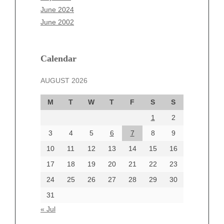
April 2025
June 2024
March 2025
June 2002
February 2025
January 2025
December 2024
Calendar
November 2024
AUGUST 2026
October 2024
September 2024
M
T
W
T
F
S
S
August 2024
1
2
July 2024
June 2024
3
4
5
6
7
8
9
June 2002
10
11
12
13
14
15
16
17
18
19
20
21
22
23
24
25
26
27
28
29
30
Categories
31
Automotive
« Jul
beauty