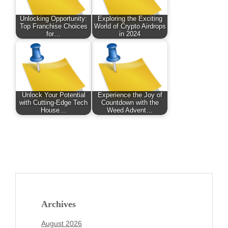
Unlocking Opportunity:
Exploring the Exciting
Top Franchise Choices
World of Crypto Airdrops
for…
in 2024
Unlock Your Potential
Experience the Joy of
with Cutting-Edge Tech
Countdown with the
House…
Weed Advent…
Archives
August 2026