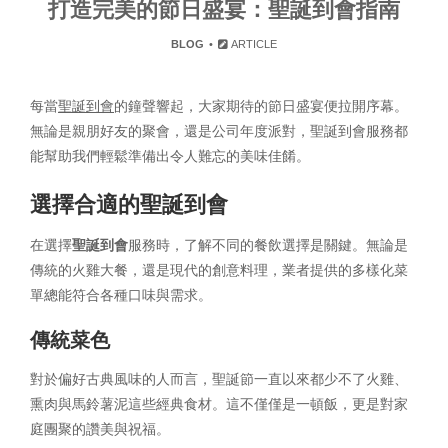
打造完美的節日盛宴：聖誕到會指南
BLOG
ARTICLE
每當
聖誕到會
的鐘聲響起，大家期待的節日盛宴便拉開序幕。
無論是親朋好友的聚會，還是公司年度派對，聖誕到會服務都
能幫助我們輕鬆準備出令人難忘的美味佳餚。
選擇合適的聖誕到會
在選擇
聖誕到會
服務時，了解不同的餐飲選擇是關鍵。無論是
傳統的火雞大餐，還是現代的創意料理，業者提供的多樣化菜
單總能符合各種口味與需求。
傳統菜色
對於偏好古典風味的人而言，聖誕節一直以來都少不了火雞、
熏肉與馬鈴薯泥這些經典食材。這不僅僅是一頓飯，更是對家
庭團聚的讚美與祝福。