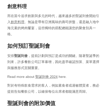
創意料理
而在當今追求創新與多元的時代，越來越多的聖誕到會開始引
入
創意料理
。無論是帶有亞洲風味的壽司拼盤，還是融入地中
海元素的烤肉饗宴，這些獨特的搭配總能讓您的聚會別具一
格。
如何預訂聖誕到會
安排
聖誕到會
，提前計劃與預訂是成功的關鍵。隨著聖誕季的
到來，許多餐飲公司訂單暴增，因此盡早確認預算、菜單選擇
與服務形式至關重要。
Read more about
聖誕到會 2024
here.
對於有特殊飲食需求的客人，例如素食者或過敏體質者，務必
提前告知餐飲公司，以確保每位出席者都能滿意而歸。
聖誕到會的附加價值