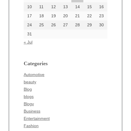
June 2002
10
11
12
13
14
15
16
17
18
19
20
21
22
23
24
25
26
27
28
29
30
Categories
31
Automotive
« Jul
beauty
Blog
blogs
Categories
Blogv
Automotive
Business
beauty
Entertainment
Blog
Fashion
blogs
Finance
Blogv
Food
Business
Health
Entertainment
Health & Wellness
Fashion
News