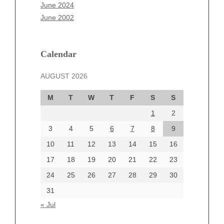
April 2025
June 2024
March 2025
June 2002
February 2025
January 2025
December 2024
Calendar
November 2024
AUGUST 2026
October 2024
September 2024
M
T
W
T
F
S
S
August 2024
1
2
July 2024
June 2024
3
4
5
6
7
8
9
June 2002
10
11
12
13
14
15
16
17
18
19
20
21
22
23
24
25
26
27
28
29
30
Categories
31
Automotive
« Jul
beauty
Blog