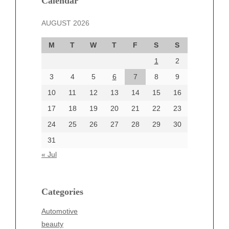
Calendar
November 2024
AUGUST 2026
October 2024
September 2024
M
T
W
T
F
S
S
August 2024
1
2
July 2024
June 2024
3
4
5
6
7
8
9
June 2002
10
11
12
13
14
15
16
17
18
19
20
21
22
23
24
25
26
27
28
29
30
Categories
31
Automotive
« Jul
beauty
Blog
blogs
Categories
Blogv
Automotive
Business
beauty
Entertainment