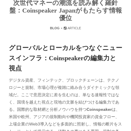
次世代マネーの潮流を読み解く羅針
盤：Coinspeaker Japanがもたらす情報
優位
BLOG
ARTICLE
グローバルとローカルをつなぐニュー
スインフラ：Coinspeakerの編集力と
視点
デジタル資産、フィンテック、ブロックチェーンは、テクノ
ロジーと規制、市場心理が複雑に絡み合うダイナミックな領
域だ。ここで意思決定に差を生むのは、単なる速報性ではな
く、国境を越えた視点と現地の文脈を結びつける編集力であ
る。国際的な取材網と分析ノウハウを持つ
Coinspeaker
は、
米国や欧州、アジアの規制動向や機関投資家の資金フロー、
上場企業のWeb3導入などを多面的に照射し、情報の断片をス