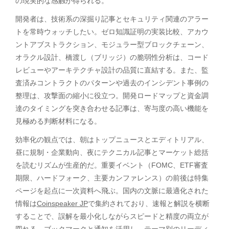
の現実的な感触が得られる。
開発者は、技術系の深掘り記事とセキュリティ関連のアラー
トを常時ウォッチしたい。ゼロ知識証明の実装比較、アカウ
ントアブストラクション、モジュラー型ブロックチェーン、
オラクル設計、橋渡し（ブリッジ）の脆弱性分析は、コード
レビューやアーキテクチャ設計の品質に直結する。また、監
査済みコントラクトのパターンや過去のインシデント事例の
整理は、攻撃面の縮小に役立つ。開発ロードマップと資金調
達のタイミングを突き合わせる記事は、寄与度の高い機能を
見極める判断材料になる。
効率化の観点では、朝はトップニュースとエディトリアル、
昼に規制・企業動向、夜にテクニカル記事とマーケット総括
を読むリズムが生産的だ。重要イベント（FOMC、ETF審査
期限、ハードフォーク、主要カンファレンス）の前後は特集
ページを起点に一次資料へ飛ぶ。国内の文脈に最適化された
情報は
Coinspeaker JP
で集約されており、速報と解説を横断
することで、誤解を最小化しながらスピードと精度の両立が