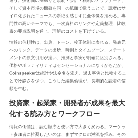
追う。技術面の深堀りと規制・会計・税制のアップデート、
そして資本市場の機微を同一の紙面で扱うことで、読者はサ
イロ化されたニュースの断絶を感じずに全体像を掴める。専
門性の高いテーマでも、一次資料のリンクや定義整理、比較
表の要点説明を通じ、理解のコストを下げている。
情報の信頼性は、出典、トーン、校正体制に表れる。発表元
へのリンク、データの出所、時刻とタイムゾーン、ステート
メントの原文引用が揃い、推測と事実が明確に区別される。
価格やボラティリティはセンセーショナルになりがちだが、
Coinspeaker
は統計や法令名を添え、過去事例と比較するこ
とで冷静さを保つ。こうした編集倫理が、長期的な読者の信
頼を生む。
投資家・起業家・開発者が成果を最大
化する読み方とワークフロー
情報の価値は、読む順序と使い方で大きく変わる。マーケッ
ト参加者に推奨したいのは、まずマクロの潮流を掴み、その