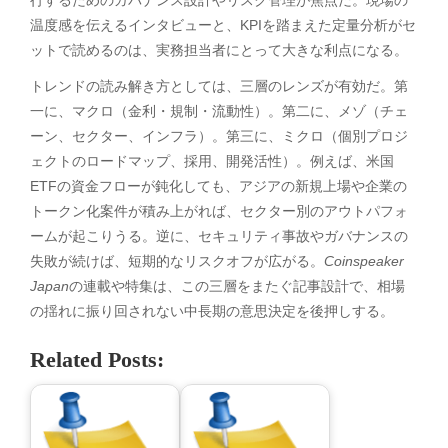
行するためのガバナンス設計やリスク管理が焦点だ。現場の
温度感を伝えるインタビューと、KPIを踏まえた定量分析がセ
ットで読めるのは、実務担当者にとって大きな利点になる。
トレンドの読み解き方としては、三層のレンズが有効だ。第
一に、マクロ（金利・規制・流動性）。第二に、メゾ（チェ
ーン、セクター、インフラ）。第三に、ミクロ（個別プロジ
ェクトのロードマップ、採用、開発活性）。例えば、米国
ETFの資金フローが鈍化しても、アジアの新規上場や企業の
トークン化案件が積み上がれば、セクター別のアウトパフォ
ームが起こりうる。逆に、セキュリティ事故やガバナンスの
失敗が続けば、短期的なリスクオフが広がる。
Coinspeaker
Japan
の連載や特集は、この三層をまたぐ記事設計で、相場
の揺れに振り回されない中長期の意思決定を後押しする。
Related Posts: