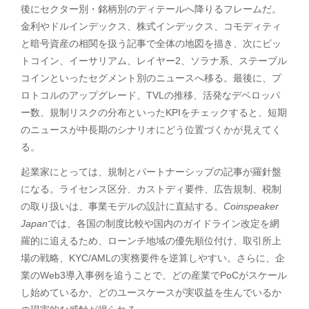
後にセクター別・銘柄別のディテールへ降りるフレームだ。
金利やドルインデックス、株式インデックス、コモディティ
と暗号資産の相関を扱う記事で全体の地図を描き、次にビッ
トコイン、イーサリアム、レイヤー2、ソラナ系、ステーブル
コインといったセグメント別のニュースへ移る。最後に、プ
ロトコルのアップグレード、TVLの推移、活発なデベロッパ
ー数、規制リスクの分布といったKPIをチェックすると、短期
のニュースが中長期のシナリオにどう位置づくかが見えてく
る。
起業家にとっては、規制とパートナーシップの記事が羅針盤
になる。ライセンス区分、カストディ要件、広告規制、税制
の取り扱いは、事業モデルの設計に直結する。
Coinspeaker
Japan
では、各国の制度比較や国内のガイドライン改定を網
羅的に追えるため、ローンチ地域の優先順位付け、取引所上
場の戦略、KYC/AMLの実務要件を逆算しやすい。さらに、企
業のWeb3導入事例を追うことで、どの産業でPoCがスケール
し始めているか、どのユースケースが実収益を生んでいるか