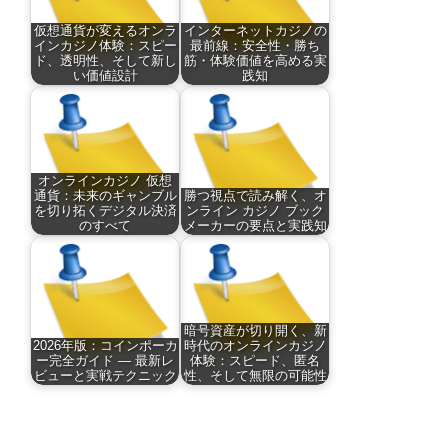
仮想通貨が変えるオンラ
インターネットカジノの
インカジノ体験：スピー
最前線：安全性・勝ち
ド、透明性、そして新し
筋・体験価値を高める実
い価値設計
践知
オンラインカジノ 仮想
通貨：未来のギャンブル
勝つ視点で読み解く、オ
を切り拓くデジタル決済
ンライン カジノ ブック
のすべて
メーカーの要点と実践知
暗号資産が切り開く、新
2026年版：コインポーカ
時代のオンラインカジノ
ー完全ガイド — 最新レ
体験：スピード、匿名
ビューと実戦テクニック
性、そして無限の可能性