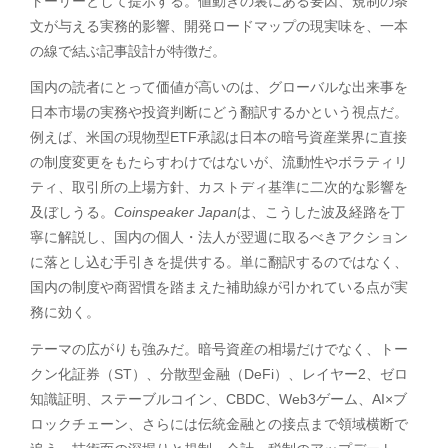
トーリーとして提示する。値動きの裏にある要因、規制の条
文が与える実務的影響、開発ロードマップの現実味を、一本
の線で結ぶ記事設計が特徴だ。
国内の読者にとって価値が高いのは、グローバルな出来事を
日本市場の実務や投資判断にどう翻訳するかという視点だ。
例えば、米国の現物型ETF承認は日本の暗号資産業界に直接
の制度変更をもたらすわけではないが、流動性やボラティリ
ティ、取引所の上場方針、カストディ基準に二次的な影響を
及ぼしうる。
Coinspeaker Japan
は、こうした波及経路を丁
寧に解説し、国内の個人・法人が翌週に取るべきアクション
に落とし込む手引きを提供する。単に翻訳するのではなく、
国内の制度や商習慣を踏まえた補助線が引かれている点が実
務に効く。
テーマの広がりも強みだ。暗号資産の相場だけでなく、トー
クン化証券（ST）、分散型金融（DeFi）、レイヤー2、ゼロ
知識証明、ステーブルコイン、CBDC、Web3ゲーム、AI×ブ
ロックチェーン、さらには伝統金融との接点まで領域横断で