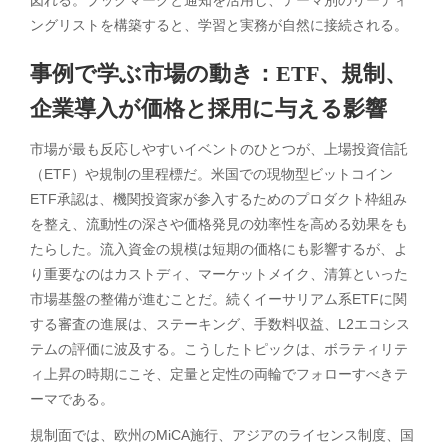
図れる。ブックマークと通知を活用し、テーマ別のリーディ
ングリストを構築すると、学習と実務が自然に接続される。
事例で学ぶ市場の動き：ETF、規制、
企業導入が価格と採用に与える影響
市場が最も反応しやすいイベントのひとつが、上場投資信託
（ETF）や規制の里程標だ。米国での現物型ビットコイン
ETF承認は、機関投資家が参入するためのプロダクト枠組み
を整え、流動性の深さや価格発見の効率性を高める効果をも
たらした。流入資金の規模は短期の価格にも影響するが、よ
り重要なのはカストディ、マーケットメイク、清算といった
市場基盤の整備が進むことだ。続くイーサリアム系ETFに関
する審査の進展は、ステーキング、手数料収益、L2エコシス
テムの評価に波及する。こうしたトピックは、ボラティリテ
ィ上昇の時期にこそ、定量と定性の両輪でフォローすべきテ
ーマである。
規制面では、欧州のMiCA施行、アジアのライセンス制度、国