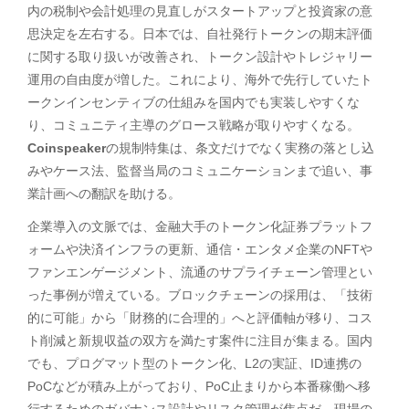
内の税制や会計処理の見直しがスタートアップと投資家の意
思決定を左右する。日本では、自社発行トークンの期末評価
に関する取り扱いが改善され、トークン設計やトレジャリー
運用の自由度が増した。これにより、海外で先行していたト
ークンインセンティブの仕組みを国内でも実装しやすくな
り、コミュニティ主導のグロース戦略が取りやすくなる。
Coinspeaker
の規制特集は、条文だけでなく実務の落とし込
みやケース法、監督当局のコミュニケーションまで追い、事
業計画への翻訳を助ける。
企業導入の文脈では、金融大手のトークン化証券プラットフ
ォームや決済インフラの更新、通信・エンタメ企業のNFTや
ファンエンゲージメント、流通のサプライチェーン管理とい
った事例が増えている。ブロックチェーンの採用は、「技術
的に可能」から「財務的に合理的」へと評価軸が移り、コス
ト削減と新規収益の双方を満たす案件に注目が集まる。国内
でも、プログマット型のトークン化、L2の実証、ID連携の
PoCなどが積み上がっており、PoC止まりから本番稼働へ移