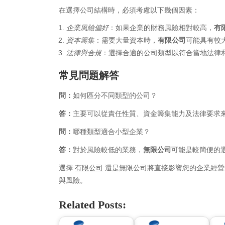
在選擇公司結構時，必須考慮以下幾個因素：
企業風險偏好
：如果企業的財務風險相對較高，
有
資本籌集
：需要大量資本時，
有限公司
可能具有較
法律與合規
：選擇合適的公司類型以符合當地法律
常見問題解答
問：
如何區分不同類型的公司？
答：
主要可以從責任性質、資金籌集能力及法律要求
Archives
Ca
問：
哪種類型適合小型企業？
August 2026
Aut
答：
對於風險較低的業務，
無限公司
可能是較簡便的
July 2026
bea
June 2026
Blo
選擇
有限公司
還是無限公司將直接影響您的企業經營
May 2026
blo
與風險。
April 2026
Blo
March 2026
Bus
Related Posts:
February 2026
Ent