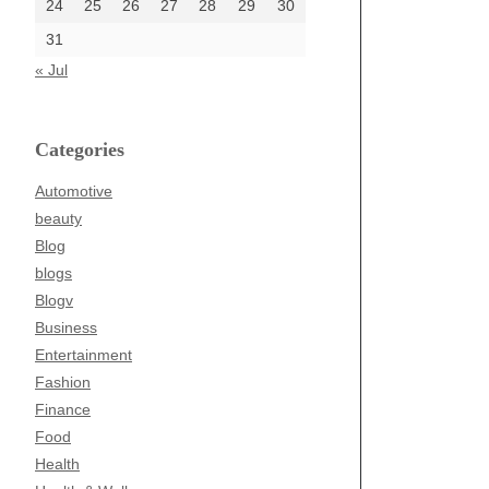
24
25
26
27
28
29
30
31
« Jul
Categories
Automotive
beauty
Blog
blogs
Blogv
Business
Entertainment
Fashion
Finance
Food
Health