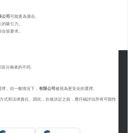
限公司
可能更為適合。
大的吸引力。
和合規要求。
來區分兩者的不同。
tegories
omotive
選擇，但一般情況下，
有限公司
被視為更安全的選擇。
uty
g
方式和法律責任。因此，在做決定之前，應仔細評估所有可能性
gs
gv
iness
ertainment