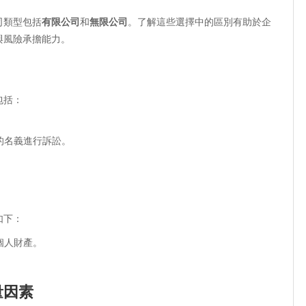
司類型包括
有限公司
和
無限公司
。了解這些選擇中的區別有助於企
與風險承擔能力。
包括：
。
的名義進行訴訟。
如下：
個人財產。
量因素