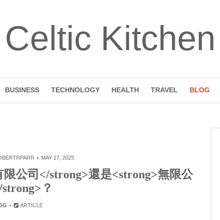
Celtic Kitchen
BUSINESS
TECHNOLOGY
HEALTH
TRAVEL
BLOG
OBERTRPARR
MAY 27, 2025
公司</strong>還是<strong>無限公
/strong>？
OG
ARTICLE