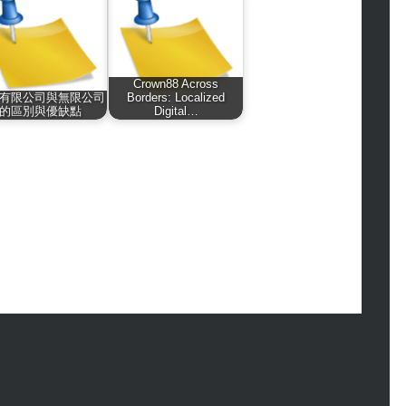
hion
ance
od
lth
Crown88 Across
lth & Wellness
有限公司與無限公司
Borders: Localized
的區別與優缺點
Digital…
ws
hnology
vel
lness