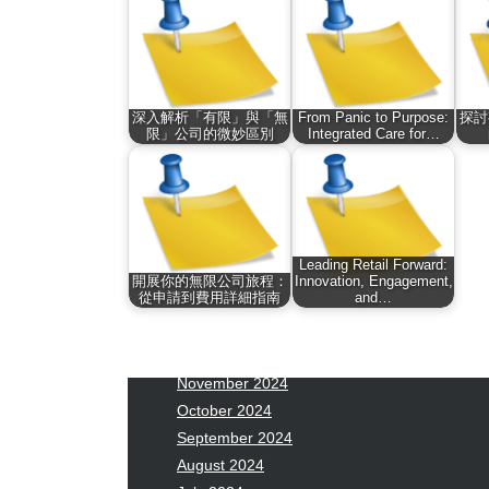
January 2026
Fas
December 2025
Fin
November 2025
Fo
October 2025
Hea
September 2025
Hea
深入解析「有限」與「無
From Panic to Purpose:
探討
限」公司的微妙區別
Integrated Care for…
August 2025
Ne
July 2025
pet
June 2025
Tec
May 2025
Tra
April 2025
Wel
Leading Retail Forward:
March 2025
開展你的無限公司旅程：
Innovation, Engagement,
從申請到費用詳細指南
and…
February 2025
January 2025
December 2024
November 2024
October 2024
September 2024
August 2024