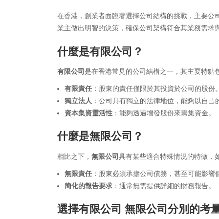
在香港，創業者面臨著選擇公司結構的挑戰，主要公
業主做出明智的決策，確保公司架構符合其業務需求
什麼是
有限公司
？
有限公司
是在香港常見的公司結構之一，其主要特點
有限責任
：股東的責任僅限於其投資於公司的股份
獨立法人
：公司具有獨立的法律地位，能夠以自己
資本集資靈活性
：能夠透過增發股份來籌集資金。
什麼是
無限公司
？
相比之下，
無限公司
具有某些適合特殊情況的特徵，
無限責任
：股東必須承擔公司債務，甚至可能影響
簡化的報告要求
：通常無需提供詳細的財務報告。
選擇
有限公司 無限公司分別
的考