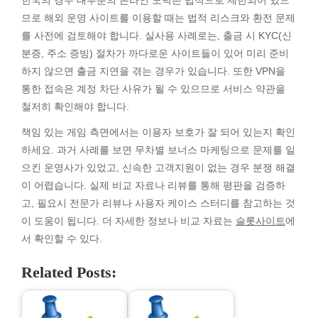
므로 해외 운영 사이트를 이용할 때는 법적 리스크와 환전 문제
를 사전에 검토해야 합니다. 실사용 사례로는, 출금 시 KYC(신
분증, 주소 증빙) 절차가 까다로운 사이트들이 있어 미리 준비
하지 않으면 출금 지연을 겪는 경우가 있습니다. 또한 VPN을
통한 접속은 계정 차단 사유가 될 수 있으므로 서비스 약관을
철저히 확인해야 합니다.
책임 있는 게임 측면에서는 이용자 보호가 잘 되어 있는지 확인
하세요. 과거 사례를 보면 무차별 보너스 마케팅으로 문제를 일
으킨 운영사가 있었고, 신속한 고객지원이 없는 경우 분쟁 해결
이 어렵습니다. 실제 비교 자료나 리뷰를 통해 평판을 검증하
고, 필요시 전문가 리뷰나 사용자 케이스 스터디를 참고하는 것
이 도움이 됩니다. 더 자세한 정보나 비교 자료는
슬롯사이트
에
서 확인할 수 있다.
Related Posts: