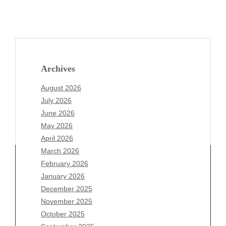
Archives
August 2026
July 2026
June 2026
May 2026
April 2026
March 2026
February 2026
January 2026
December 2025
Archives
November 2025
August 2026
October 2025
July 2026