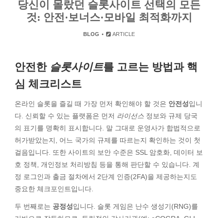
당신이 몰랐던 슬롯사이트 선택의 모든
것: 안전·보너스·모바일 최적화까지
BLOG
ARTICLE
안전한
슬롯사이트
를 고르는 방법과 핵
심 체크리스트
온라인 슬롯을 즐길 때 가장 먼저 확인해야 할 것은
안전성
입니
다. 신뢰할 수 있는 플랫폼은 먼저
라이선스
정보와 규제 당국
의 표기를 명확히 표시합니다. 말 그대로 운영사가 합법적으로
허가받았는지, 어느 국가의 규제를 따르는지 확인하는 것이 첫
걸음입니다. 또한 사이트의 보안 수준은 SSL 암호화, 데이터 보
호 정책, 개인정보 처리방침 등을 통해 판단할 수 있습니다. 계
정 로그인과 출금 절차에서 2단계 인증(2FA)을 제공하는지도
중요한 체크포인트입니다.
두 번째로는
공정성
입니다. 슬롯 게임은 난수 생성기(RNG)를