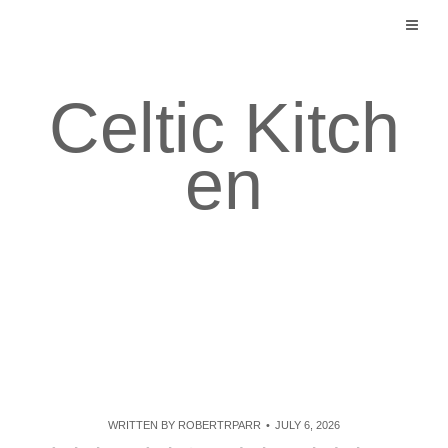
Skip
to
content
Celtic Kitch
en
WRITTEN BY
ROBERTRPARR
JULY 6, 2026