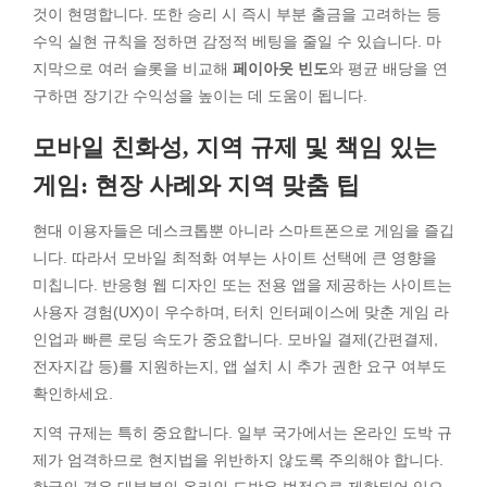
것이 현명합니다. 또한 승리 시 즉시 부분 출금을 고려하는 등
수익 실현 규칙을 정하면 감정적 베팅을 줄일 수 있습니다. 마
지막으로 여러 슬롯을 비교해
페이아웃 빈도
와 평균 배당을 연
구하면 장기간 수익성을 높이는 데 도움이 됩니다.
모바일 친화성, 지역 규제 및 책임 있는
게임: 현장 사례와 지역 맞춤 팁
현대 이용자들은 데스크톱뿐 아니라 스마트폰으로 게임을 즐깁
니다. 따라서 모바일 최적화 여부는 사이트 선택에 큰 영향을
미칩니다. 반응형 웹 디자인 또는 전용 앱을 제공하는 사이트는
사용자 경험(UX)이 우수하며, 터치 인터페이스에 맞춘 게임 라
인업과 빠른 로딩 속도가 중요합니다. 모바일 결제(간편결제,
전자지갑 등)를 지원하는지, 앱 설치 시 추가 권한 요구 여부도
확인하세요.
지역 규제는 특히 중요합니다. 일부 국가에서는 온라인 도박 규
제가 엄격하므로 현지법을 위반하지 않도록 주의해야 합니다.
한국의 경우 대부분의 온라인 도박은 법적으로 제한되어 있으