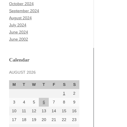
October 2024
September 2024
August 2024
July 2024
June 2024
June 2002
Calendar
AUGUST 2026
M
T
W
T
F
S
S
1
2
3
4
5
6
7
8
9
10
11
12
13
14
15
16
17
18
19
20
21
22
23