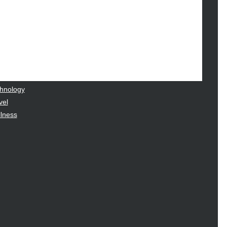
hion
ance
od
lth
lth & Wellness
ws
hnology
vel
lness