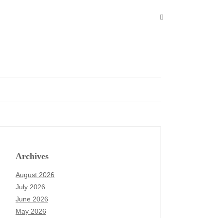
Archives
August 2026
July 2026
June 2026
May 2026