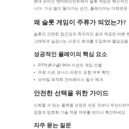
현대 온라인 엔터테인먼트에서 슬롯 게임은 혁신적인
니다. 가상 릴이 돌아가는 순간, 플레이어는 다채로운
왜 슬롯 게임이 주류가 되었는가?
슬롯의 간편한 접근성과 즉각적인 결과 제공은 바쁜 
그래픽과 실감나는 사운드 효과를 도입하여 몰입감을
성공적인 플레이의 핵심 요소
RTP(환수율)
96% 이상의 게임 선별
무료 스핀·보너스 라운드 포함 여부 확인
모바일 최적화 인터페이스 필수 체크
안전한 선택을 위한 가이드
신뢰할 수 있는 플랫폼 선정은 모든 것보다 우선시되
검증과 암호화 기술 적용 여부를 반드시 확인하세요.
자주 묻는 질문