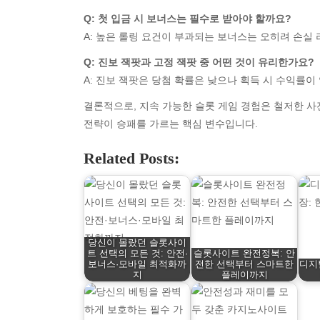
Q: 첫 입금 시 보너스는 필수로 받아야 할까요?
A: 높은 롤링 요건이 부과되는 보너스는 오히려 손실 
Q: 진보 잭팟과 고정 잭팟 중 어떤 것이 유리한가요?
A: 진보 잭팟은 당첨 확률은 낮으나 획득 시 수익률이
결론적으로, 지속 가능한 슬롯 게임 경험은 철저한 사
전략이 승패를 가르는 핵심 변수입니다.
Related Posts:
Archives
Ca
August 2026
Aut
July 2026
bea
June 2026
Blo
당신이 몰랐던 슬롯사이
May 2026
blo
트 선택의 모든 것: 안전·
슬롯사이트 완전정복: 안
보너스·모바일 최적화까
전한 선택부터 스마트한
디지
April 2026
Blo
지
플레이까지
March 2026
Bus
February 2026
Ent