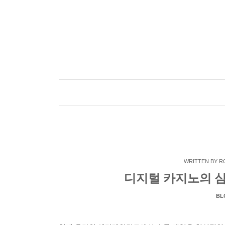
Skip
to
content
WRITTEN BY
R
디지털 카지노의 심
BL