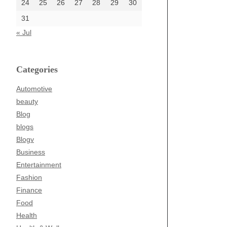
24
25
26
27
28
29
30
31
« Jul
Categories
Automotive
beauty
Blog
blogs
Blogv
Business
Entertainment
Fashion
Finance
Food
Health