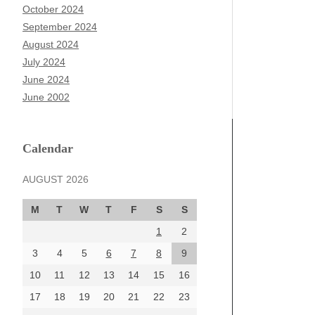
October 2024
September 2024
August 2024
July 2024
June 2024
June 2002
Calendar
AUGUST 2026
M
T
W
T
F
S
S
1
2
3
4
5
6
7
8
9
10
11
12
13
14
15
16
17
18
19
20
21
22
23