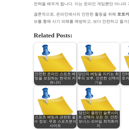
전략을 배우게 됩니다. 이는 온라인 게임뿐만 아니라
결론적으로, 온라인에서의 안전한 활동을 위해
토토
보를 통해 사기 피해를 예방하고, 보다 안전하고 즐거
Related Posts:
Archives
Ca
안전한 온라인 스포츠 베
당신의 베팅을 지키는 최
인터
팅을 보장하는 한국의 커
후의 보루, 안전한 선택의
토커
August 2026
Aut
뮤니티
기술
July 2026
bea
June 2026
Blo
May 2026
blo
April 2026
Blo
당신이 몰랐던 슬롯사이
March 2026
Bus
스포츠 베팅과 관련된 필
트 선택의 모든 것: 안전·
수 정보: 무료 스포츠분석
보너스·모바일 최적화까
February 2026
Ent
사이트
지