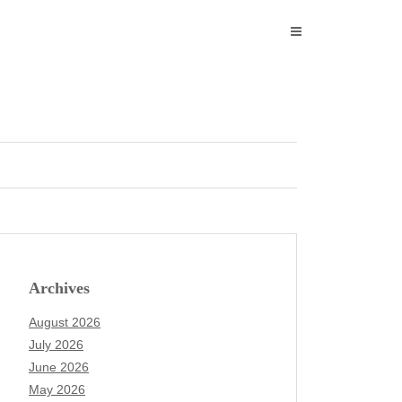
Archives
August 2026
July 2026
June 2026
May 2026