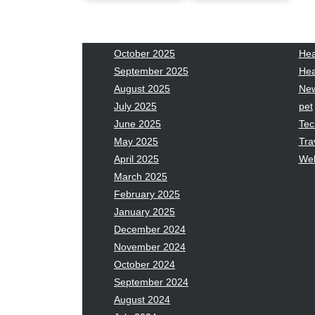
January 2026
Fas
December 2025
Fin
November 2025
Fo
October 2025
Hea
September 2025
Hea
August 2025
Ne
July 2025
pet
June 2025
Tec
May 2025
Tra
April 2025
Wel
March 2025
February 2025
January 2025
December 2024
November 2024
October 2024
September 2024
August 2024