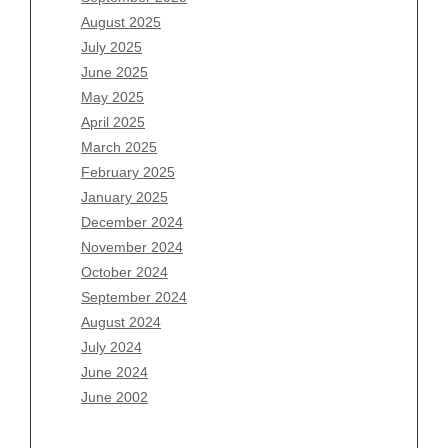
June 2026
August 2025
May 2026
July 2025
April 2026
June 2025
March 2026
May 2025
February 2026
April 2025
January 2026
March 2025
December 2025
February 2025
November 2025
January 2025
October 2025
December 2024
September 2025
November 2024
August 2025
October 2024
July 2025
September 2024
June 2025
August 2024
May 2025
July 2024
April 2025
June 2024
March 2025
June 2002
February 2025
January 2025