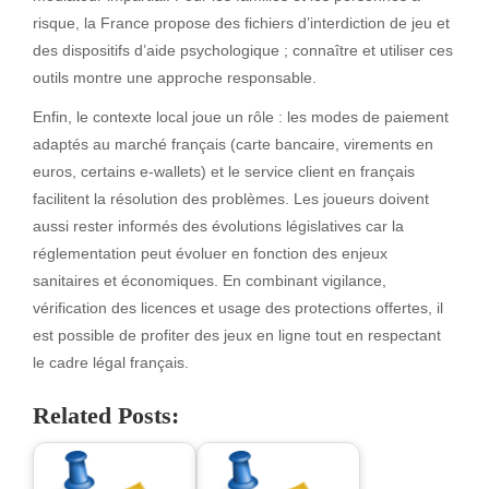
risque, la France propose des fichiers d’interdiction de jeu et
des dispositifs d’aide psychologique ; connaître et utiliser ces
outils montre une approche responsable.
Enfin, le contexte local joue un rôle : les modes de paiement
adaptés au marché français (carte bancaire, virements en
euros, certains e‑wallets) et le service client en français
facilitent la résolution des problèmes. Les joueurs doivent
aussi rester informés des évolutions législatives car la
réglementation peut évoluer en fonction des enjeux
sanitaires et économiques. En combinant vigilance,
vérification des licences et usage des protections offertes, il
est possible de profiter des jeux en ligne tout en respectant
le cadre légal français.
Related Posts: