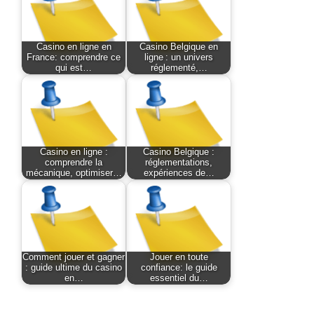
Casino en ligne en
Casino Belgique en
France: comprendre ce
ligne : un univers
qui est…
réglementé,…
Casino en ligne :
Casino Belgique :
comprendre la
réglementations,
mécanique, optimiser…
expériences de…
Comment jouer et gagner
Jouer en toute
: guide ultime du casino
confiance: le guide
en…
essentiel du…