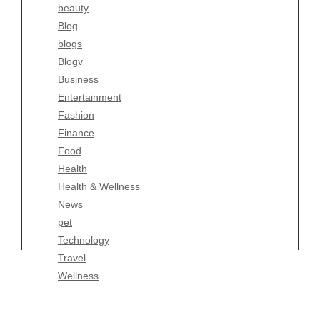
beauty
Entertainment
Blog
Fashion
blogs
Finance
Blogv
Food
Business
Health
Entertainment
Health & Wellness
Fashion
News
Finance
pet
Food
Technology
Health
Travel
Health & Wellness
Wellness
News
pet
Technology
Travel
Wellness
Copyright Celtic Kitchen 2026 |
Theme by
ThemeinProgress
|
Proudly powered by WordPress