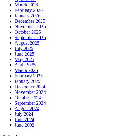
March 2026
February 2026
January 2026
December 2025
November 2025
October 2025
September 2025
August 2025
July 2025
June 2025
May 2025
April 2025
March 2025
February 2025
January 2025
December 2024
November 2024
October 2024
September 2024
August 2024
July 2024
June 2024
June 2002