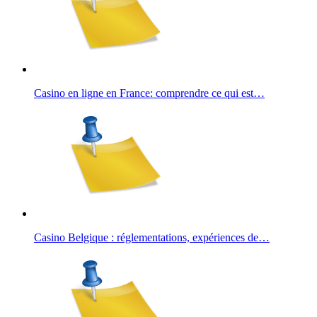
Casino en ligne en France: comprendre ce qui est…
Casino Belgique : réglementations, expériences de…