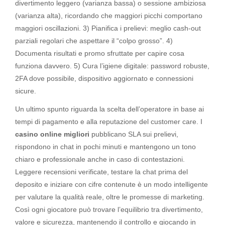
divertimento leggero (varianza bassa) o sessione ambiziosa
(varianza alta), ricordando che maggiori picchi comportano
maggiori oscillazioni. 3) Pianifica i prelievi: meglio cash-out
parziali regolari che aspettare il “colpo grosso”. 4)
Documenta risultati e promo sfruttate per capire cosa
funziona davvero. 5) Cura l’igiene digitale: password robuste,
2FA dove possibile, dispositivo aggiornato e connessioni
sicure.
Un ultimo spunto riguarda la scelta dell’operatore in base ai
tempi di pagamento e alla reputazione del customer care. I
casino online migliori
pubblicano SLA sui prelievi,
rispondono in chat in pochi minuti e mantengono un tono
chiaro e professionale anche in caso di contestazioni.
Leggere recensioni verificate, testare la chat prima del
deposito e iniziare con cifre contenute è un modo intelligente
per valutare la qualità reale, oltre le promesse di marketing.
Così ogni giocatore può trovare l’equilibrio tra divertimento,
valore e sicurezza, mantenendo il controllo e giocando in