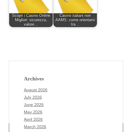
Scopri i Casino Online
Casinò italiani non
Migliori: sicurezza,
AAMS: come orientarsi
valore…
tra…
Archives
August 2026
July 2026
June 2026
May 2026
April 2026
March 2026