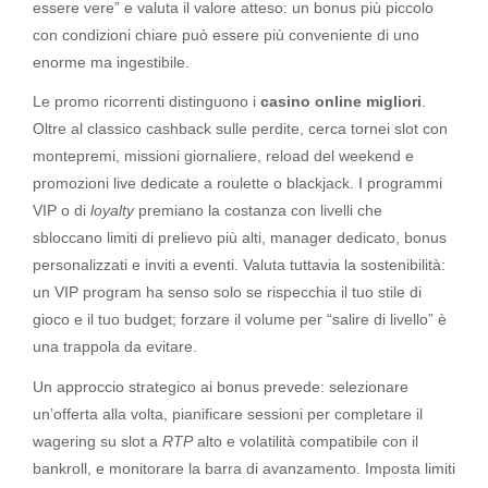
essere vere” e valuta il valore atteso: un bonus più piccolo
con condizioni chiare può essere più conveniente di uno
enorme ma ingestibile.
Le promo ricorrenti distinguono i
casino online migliori
.
Oltre al classico cashback sulle perdite, cerca tornei slot con
montepremi, missioni giornaliere, reload del weekend e
promozioni live dedicate a roulette o blackjack. I programmi
VIP o di
loyalty
premiano la costanza con livelli che
sbloccano limiti di prelievo più alti, manager dedicato, bonus
personalizzati e inviti a eventi. Valuta tuttavia la sostenibilità:
un VIP program ha senso solo se rispecchia il tuo stile di
gioco e il tuo budget; forzare il volume per “salire di livello” è
una trappola da evitare.
Un approccio strategico ai bonus prevede: selezionare
un’offerta alla volta, pianificare sessioni per completare il
wagering su slot a
RTP
alto e volatilità compatibile con il
bankroll, e monitorare la barra di avanzamento. Imposta limiti