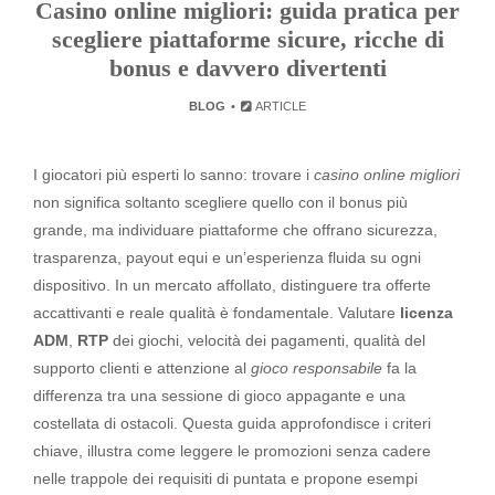
Casino online migliori: guida pratica per
scegliere piattaforme sicure, ricche di
bonus e davvero divertenti
BLOG
ARTICLE
I giocatori più esperti lo sanno: trovare i
casino online migliori
non significa soltanto scegliere quello con il bonus più
grande, ma individuare piattaforme che offrano sicurezza,
trasparenza, payout equi e un’esperienza fluida su ogni
dispositivo. In un mercato affollato, distinguere tra offerte
accattivanti e reale qualità è fondamentale. Valutare
licenza
ADM
,
RTP
dei giochi, velocità dei pagamenti, qualità del
supporto clienti e attenzione al
gioco responsabile
fa la
differenza tra una sessione di gioco appagante e una
costellata di ostacoli. Questa guida approfondisce i criteri
chiave, illustra come leggere le promozioni senza cadere
nelle trappole dei requisiti di puntata e propone esempi