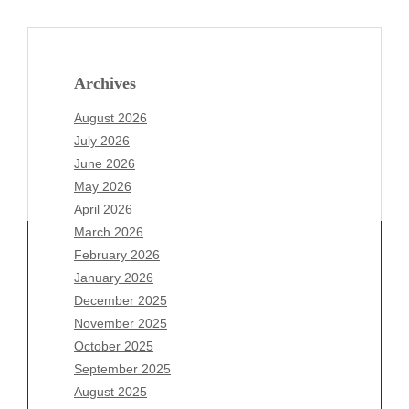
Archives
August 2026
July 2026
June 2026
May 2026
April 2026
March 2026
February 2026
January 2026
December 2025
Archives
November 2025
August 2026
October 2025
July 2026
September 2025
June 2026
August 2025
May 2026