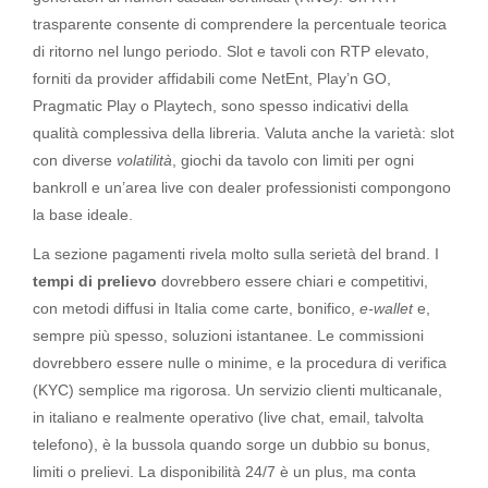
trasparente consente di comprendere la percentuale teorica
di ritorno nel lungo periodo. Slot e tavoli con RTP elevato,
forniti da provider affidabili come NetEnt, Play’n GO,
Pragmatic Play o Playtech, sono spesso indicativi della
qualità complessiva della libreria. Valuta anche la varietà: slot
con diverse
volatilità
, giochi da tavolo con limiti per ogni
bankroll e un’area live con dealer professionisti compongono
la base ideale.
La sezione pagamenti rivela molto sulla serietà del brand. I
tempi di prelievo
dovrebbero essere chiari e competitivi,
con metodi diffusi in Italia come carte, bonifico,
e-wallet
e,
sempre più spesso, soluzioni istantanee. Le commissioni
dovrebbero essere nulle o minime, e la procedura di verifica
(KYC) semplice ma rigorosa. Un servizio clienti multicanale,
in italiano e realmente operativo (live chat, email, talvolta
telefono), è la bussola quando sorge un dubbio su bonus,
limiti o prelievi. La disponibilità 24/7 è un plus, ma conta