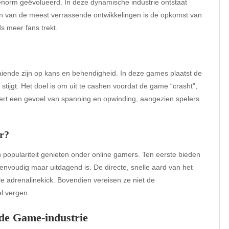
enorm geëvolueerd. In deze dynamische industrie ontstaat
Een van de meest verrassende ontwikkelingen is de opkomst van
s meer fans trekt.
aiende zijn op kans en behendigheid. In deze games plaatst de
stijgt. Het doel is om uit te cashen voordat de game “crasht”,
eëert een gevoel van spanning en opwinding, aangezien spelers
r?
 populariteit genieten onder online gamers. Ten eerste bieden
voudig maar uitdagend is. De directe, snelle aard van het
lle adrenalinekick. Bovendien vereisen ze niet de
el vergen.
de Game-industrie