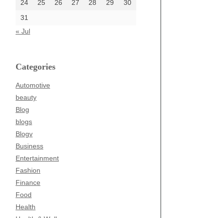
24
25
26
27
28
29
30
31
« Jul
Categories
Automotive
beauty
Blog
blogs
Blogv
Business
Entertainment
Fashion
Finance
Food
Health