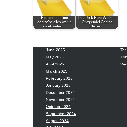
January 2026
Fas
December 2025
Fin
November 2025
Fo
Belgische online
Laat Je 5 Euro Werken:
October 2025
Hea
casino’s: alles wat je
Ontgrendel Casino
moet weten…
Plezier…
September 2025
Hea
August 2025
Ne
July 2025
pet
June 2025
Tec
May 2025
Tra
April 2025
Wel
March 2025
February 2025
January 2025
December 2024
November 2024
October 2024
September 2024
August 2024