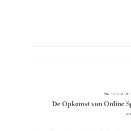
Skip
to
content
WRITTEN BY
RO
De Opkomst van Online S
BL