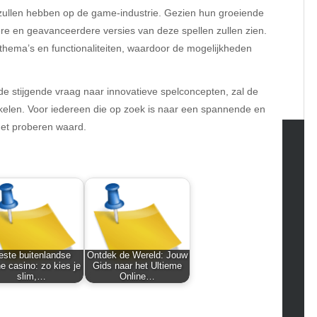
t zullen hebben op de game-industrie. Gezien hun groeiende
ere en geavanceerdere versies van deze spellen zullen zien.
hema’s en functionaliteiten, waardoor de mogelijkheden
de stijgende vraag naar innovatieve spelconcepten, zal de
ikkelen. Voor iedereen die op zoek is naar een spannende en
het proberen waard.
tegories
omotive
uty
g
gs
este buitenlandse
Ontdek de Wereld: Jouw
gv
ne casino: zo kies je
Gids naar het Ultieme
slim,…
Online…
iness
ertainment