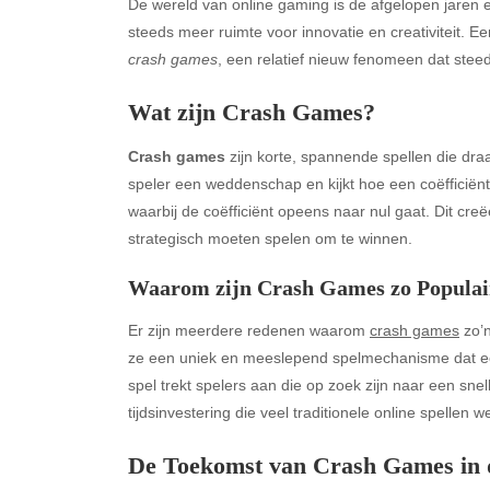
De wereld van online gaming is de afgelopen jaren 
steeds meer ruimte voor innovatie en creativiteit. 
crash games
, een relatief nieuw fenomeen dat steed
Wat zijn Crash Games?
Crash games
zijn korte, spannende spellen die dra
speler een weddenschap en kijkt hoe een coëfficiënt 
waarbij de coëfficiënt opeens naar nul gaat. Dit cr
strategisch moeten spelen om te winnen.
Waarom zijn Crash Games zo Populai
Er zijn meerdere redenen waarom
crash games
zo’n
ze een uniek en meeslepend spelmechanisme dat een
spel trekt spelers aan die op zoek zijn naar een sne
tijdsinvestering die veel traditionele online spellen w
De Toekomst van Crash Games in 