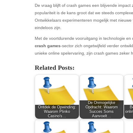
De vraag blijft of crash games een blijvende impac
populariteit is de kans groot dat we steeds complex
Ontwikkelaars experimenteren mogelijk met nieuwe t
eindeloos zijn.
Met de voortdurende vooruitgang in technologie en 
crash games
-sector zich ongetwijfeld verder ontw
unieke online spelervaring, zijn crash games zeker 
Related Posts:
Archives
Ca
August 2026
Aut
July 2026
bea
June 2026
Blo
De Onmogelijke
May 2026
blo
Ontdek de Opwinding:
Opdracht: Waarom
B
April 2026
Blo
Waarom Plinko
Succes Soms
onli
Casino's…
Aanvoelt…
March 2026
Bus
February 2026
Ent