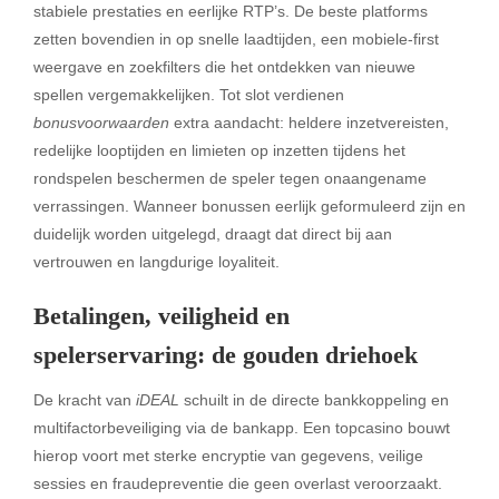
stabiele prestaties en eerlijke RTP’s. De beste platforms
zetten bovendien in op snelle laadtijden, een mobiele-first
weergave en zoekfilters die het ontdekken van nieuwe
spellen vergemakkelijken. Tot slot verdienen
bonusvoorwaarden
extra aandacht: heldere inzetvereisten,
redelijke looptijden en limieten op inzetten tijdens het
rondspelen beschermen de speler tegen onaangename
verrassingen. Wanneer bonussen eerlijk geformuleerd zijn en
duidelijk worden uitgelegd, draagt dat direct bij aan
vertrouwen en langdurige loyaliteit.
Betalingen, veiligheid en
spelerservaring: de gouden driehoek
De kracht van
iDEAL
schuilt in de directe bankkoppeling en
multifactorbeveiliging via de bankapp. Een topcasino bouwt
hierop voort met sterke encryptie van gegevens, veilige
sessies en fraudepreventie die geen overlast veroorzaakt.