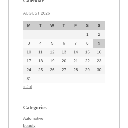
Calendar
November 2024
AUGUST 2026
October 2024
September 2024
M
T
W
T
F
S
S
August 2024
1
2
July 2024
June 2024
3
4
5
6
7
8
9
June 2002
10
11
12
13
14
15
16
17
18
19
20
21
22
23
24
25
26
27
28
29
30
Categories
31
Automotive
« Jul
beauty
Blog
blogs
Categories
Blogv
Automotive
Business
beauty
Entertainment