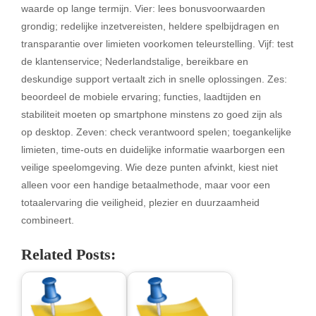
waarde op lange termijn. Vier: lees bonusvoorwaarden
grondig; redelijke inzetvereisten, heldere spelbijdragen en
transparantie over limieten voorkomen teleurstelling. Vijf: test
de klantenservice; Nederlandstalige, bereikbare en
deskundige support vertaalt zich in snelle oplossingen. Zes:
beoordeel de mobiele ervaring; functies, laadtijden en
stabiliteit moeten op smartphone minstens zo goed zijn als
op desktop. Zeven: check verantwoord spelen; toegankelijke
limieten, time-outs en duidelijke informatie waarborgen een
veilige speelomgeving. Wie deze punten afvinkt, kiest niet
alleen voor een handige betaalmethode, maar voor een
totaalervaring die veiligheid, plezier en duurzaamheid
combineert.
Related Posts: