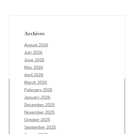
Archives
August 2026
July 2026
June 2026
May 2026
April 2026
March 2026
February 2026
January 2026
Archives
December 2025
November 2025
August 2026
October 2025
July 2026
September 2025
June 2026