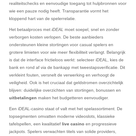
realiteitschecks en eenvoudige toegang tot hulpbronnen voor
wie een pauze nodig heeft. Transparantie vormt het
kloppend hart van de spelerrelatie.
Het betaalproces met
iDEAL
moet soepel, snel en zonder
verborgen kosten verlopen. De beste aanbieders
ondersteunen kleine stortingen voor casual spelers en
grotere limieten voor wie meer flexibiliteit verlangt. Belangrijk
is dat de interface frictieloos werkt: selecteer iDEAL, kies de
bank en rond af via de bankapp met tweestapsverificatie. Dit
verkleint fouten, versnelt de verwerking en verhoogt de
veiligheid. Ook is het cruciaal dat geldstromen overzichtelijk
blijven: duidelijke overzichten van stortingen, bonussen en
uitbetalingen
maken het budgetteren eenvoudiger.
Een iDEAL-casino staat of valt met het spelassortiment. De
topsegmenten omvatten moderne videoslots, klassieke
tafelspellen, een kwalitatief
live casino
en progressieve
jackpots. Spelers verwachten titels van solide providers,