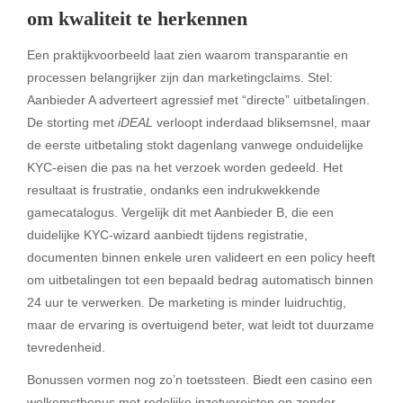
om kwaliteit te herkennen
Een praktijkvoorbeeld laat zien waarom transparantie en
processen belangrijker zijn dan marketingclaims. Stel:
Aanbieder A adverteert agressief met “directe” uitbetalingen.
De storting met
iDEAL
verloopt inderdaad bliksemsnel, maar
de eerste uitbetaling stokt dagenlang vanwege onduidelijke
KYC-eisen die pas na het verzoek worden gedeeld. Het
resultaat is frustratie, ondanks een indrukwekkende
gamecatalogus. Vergelijk dit met Aanbieder B, die een
duidelijke KYC-wizard aanbiedt tijdens registratie,
documenten binnen enkele uren valideert en een policy heeft
om uitbetalingen tot een bepaald bedrag automatisch binnen
24 uur te verwerken. De marketing is minder luidruchtig,
maar de ervaring is overtuigend beter, wat leidt tot duurzame
tevredenheid.
Bonussen vormen nog zo’n toetssteen. Biedt een casino een
welkomstbonus met redelijke inzetvereisten en zonder