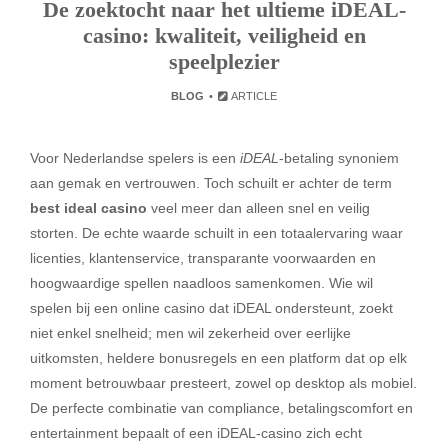
De zoektocht naar het ultieme iDEAL-
casino: kwaliteit, veiligheid en
speelplezier
BLOG
ARTICLE
Voor Nederlandse spelers is een
iDEAL
-betaling synoniem
aan gemak en vertrouwen. Toch schuilt er achter de term
best ideal casino
veel meer dan alleen snel en veilig
storten. De echte waarde schuilt in een totaalervaring waar
licenties, klantenservice, transparante voorwaarden en
hoogwaardige spellen naadloos samenkomen. Wie wil
spelen bij een online casino dat iDEAL ondersteunt, zoekt
niet enkel snelheid; men wil zekerheid over eerlijke
uitkomsten, heldere bonusregels en een platform dat op elk
moment betrouwbaar presteert, zowel op desktop als mobiel.
De perfecte combinatie van compliance, betalingscomfort en
entertainment bepaalt of een iDEAL-casino zich echt