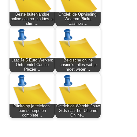
Beste buitenlandse
Ontdek de Opwinding:
online casino: zo kies je
Waarom Plinko
slim,…
Casino's…
Laat Je 5 Euro Werken:
Belgische online
Ontgrendel Casino
casino’s: alles wat je
Plezier…
moet weten…
Plinko op je telefoon:
Ontdek de Wereld: Jouw
een scherpe en
Gids naar het Ultieme
complete…
Online…