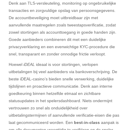
Denk aan TLS-versleuteling, monitoring op ongebruikelijke
transacties en zorgvuldige opslag van persoonsgegevens.
De accountbeveiliging moet uitbreidbaar zijn met
aanvullende maatregelen zoals tweestapsverificatie, zodat
zowel stortingen als accounttoegang in goede handen zijn.
Goede aanbieders combineren dit met een duidelijke
privacyverklaring en een evenwichtige KYC-procedure die
snel, transparant en zonder onnodige frictie verloopt.
Hoewel
iDEAL
ideaal is voor stortingen, verlopen
uitbetalingen bij veel aanbieders via bankoverschrijving. De
beste iDEAL-casino’s bieden snelle verwerking, duidelijke
tijdslijnen en proactieve communicatie. Denk aan interne
goedkeuring binnen hetzelfde etmaal en zichtbare
statusupdates in het spelersdashboard. Niets ondermijnt
vertrouwen zo snel als onduidelijkheid over
uitbetalingstermijnen of aanvullende verificatie-eisen die pas
laat gecommuniceerd worden. Een
best-in-class
aanpak is
om alle documenten vroegtijdig te verifiëren en de speler