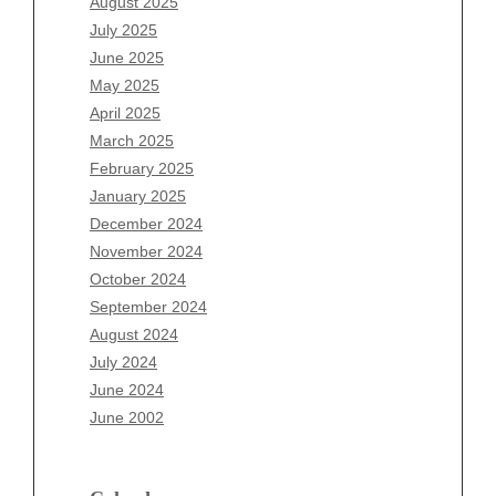
August 2025
May 2026
July 2025
April 2026
June 2025
March 2026
May 2025
February 2026
April 2025
January 2026
March 2025
December 2025
February 2025
November 2025
January 2025
October 2025
December 2024
September 2025
November 2024
August 2025
October 2024
July 2025
September 2024
June 2025
August 2024
May 2025
July 2024
April 2025
June 2024
March 2025
June 2002
February 2025
January 2025
December 2024