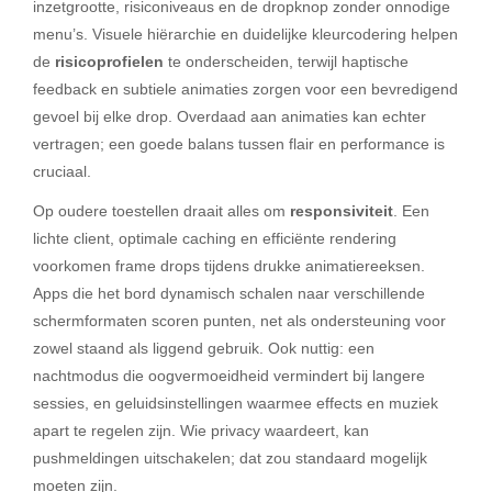
inzetgrootte, risiconiveaus en de dropknop zonder onnodige
menu’s. Visuele hiërarchie en duidelijke kleurcodering helpen
de
risicoprofielen
te onderscheiden, terwijl haptische
feedback en subtiele animaties zorgen voor een bevredigend
gevoel bij elke drop. Overdaad aan animaties kan echter
vertragen; een goede balans tussen flair en performance is
cruciaal.
Op oudere toestellen draait alles om
responsiviteit
. Een
lichte client, optimale caching en efficiënte rendering
voorkomen frame drops tijdens drukke animatiereeksen.
Apps die het bord dynamisch schalen naar verschillende
schermformaten scoren punten, net als ondersteuning voor
zowel staand als liggend gebruik. Ook nuttig: een
nachtmodus die oogvermoeidheid vermindert bij langere
sessies, en geluidsinstellingen waarmee effects en muziek
apart te regelen zijn. Wie privacy waardeert, kan
pushmeldingen uitschakelen; dat zou standaard mogelijk
moeten zijn.