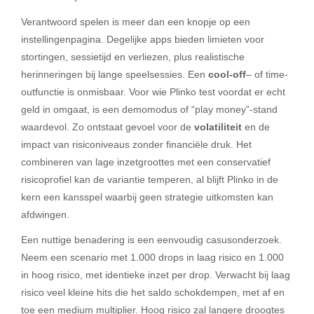
Verantwoord spelen is meer dan een knopje op een
instellingenpagina. Degelijke apps bieden limieten voor
stortingen, sessietijd en verliezen, plus realistische
herinneringen bij lange speelsessies. Een
cool-off
– of time-
outfunctie is onmisbaar. Voor wie Plinko test voordat er echt
geld in omgaat, is een demomodus of “play money”-stand
waardevol. Zo ontstaat gevoel voor de
volatiliteit
en de
impact van risiconiveaus zonder financiële druk. Het
combineren van lage inzetgroottes met een conservatief
risicoprofiel kan de variantie temperen, al blijft Plinko in de
kern een kansspel waarbij geen strategie uitkomsten kan
afdwingen.
Een nuttige benadering is een eenvoudig casusonderzoek.
Neem een scenario met 1.000 drops in laag risico en 1.000
in hoog risico, met identieke inzet per drop. Verwacht bij laag
risico veel kleine hits die het saldo schokdempen, met af en
toe een medium multiplier. Hoog risico zal langere droogtes