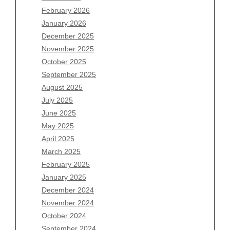
February 2026
January 2026
December 2025
Archives
November 2025
August 2026
October 2025
July 2026
September 2025
June 2026
August 2025
May 2026
July 2025
April 2026
June 2025
March 2026
May 2025
February 2026
April 2025
January 2026
March 2025
December 2025
February 2025
November 2025
January 2025
October 2025
December 2024
September 2025
November 2024
August 2025
October 2024
July 2025
September 2024