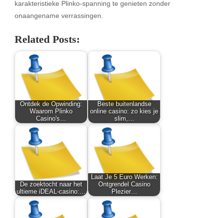
karakteristieke Plinko-spanning te genieten zonder
onaangename verrassingen.
Related Posts:
Ontdek de Opwinding:
Beste buitenlandse
Waarom Plinko
online casino: zo kies je
Casino's…
slim,…
Laat Je 5 Euro Werken:
De zoektocht naar het
Ontgrendel Casino
ultieme iDEAL-casino:…
Plezier…