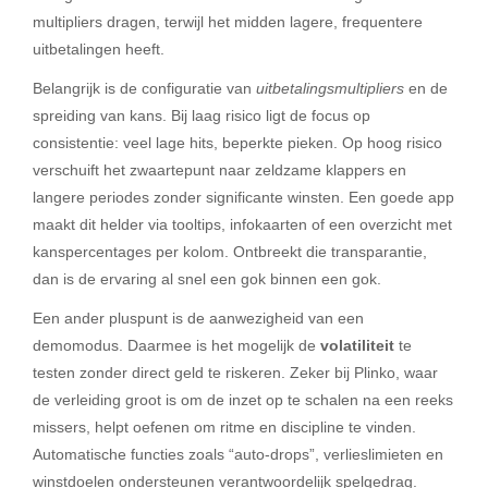
multipliers dragen, terwijl het midden lagere, frequentere
uitbetalingen heeft.
Belangrijk is de configuratie van
uitbetalingsmultipliers
en de
spreiding van kans. Bij laag risico ligt de focus op
consistentie: veel lage hits, beperkte pieken. Op hoog risico
verschuift het zwaartepunt naar zeldzame klappers en
langere periodes zonder significante winsten. Een goede app
maakt dit helder via tooltips, infokaarten of een overzicht met
kanspercentages per kolom. Ontbreekt die transparantie,
dan is de ervaring al snel een gok binnen een gok.
Een ander pluspunt is de aanwezigheid van een
demomodus. Daarmee is het mogelijk de
volatiliteit
te
testen zonder direct geld te riskeren. Zeker bij Plinko, waar
de verleiding groot is om de inzet op te schalen na een reeks
missers, helpt oefenen om ritme en discipline te vinden.
Automatische functies zoals “auto-drops”, verlieslimieten en
winstdoelen ondersteunen verantwoordelijk spelgedrag.