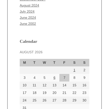
June 2025
August 2024
May 2025
July 2024
April 2025
June 2024
March 2025
June 2002
February 2025
January 2025
December 2024
Calendar
November 2024
AUGUST 2026
October 2024
September 2024
M
T
W
T
F
S
S
August 2024
1
2
July 2024
June 2024
3
4
5
6
7
8
9
June 2002
10
11
12
13
14
15
16
17
18
19
20
21
22
23
24
25
26
27
28
29
30
Categories
31