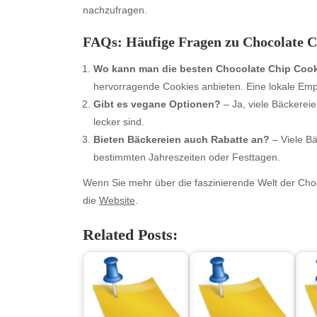
nachzufragen.
FAQs: Häufige Fragen zu Chocolate C
Wo kann man die besten Chocolate Chip Cook
hervorragende Cookies anbieten. Eine lokale Empf
Gibt es vegane Optionen?
– Ja, viele Bäckereie
lecker sind.
Bieten Bäckereien auch Rabatte an?
– Viele B
bestimmten Jahreszeiten oder Festtagen.
Archives
Ca
Wenn Sie mehr über die faszinierende Welt der Cho
August 2026
Aut
die
Website
.
July 2026
bea
June 2026
Blo
Related Posts:
May 2026
blo
April 2026
Blo
March 2026
Bus
February 2026
Ent