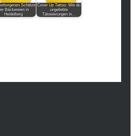
hion
verborgenen Schätze
Cover Up Tattoo: Wie du
ance
er Bäckereien in
ungeliebte
Heidelberg
Tätowierungen in…
od
lth
lth & Wellness
ws
hnology
vel
lness