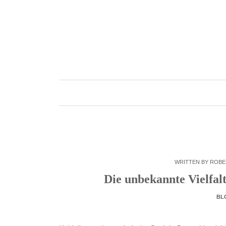
Skip
to
content
WRITTEN BY
ROBE
Die unbekannte Vielfal
BL