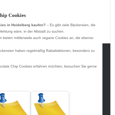
hip Cookies
ies in Heidelberg kaufen?
– Es gibt viele Bäckereien, die
ehlung wäre, in der Altstadt zu suchen.
n bieten mittlerweile auch
vegane Cookies
an, die ebenso
äckereien haben regelmäßig Rabattaktionen, besonders zu
tegories
colate Chip Cookies erfahren möchten, besuchen Sie gerne
omotive
uty
g
gs
gv
iness
ertainment