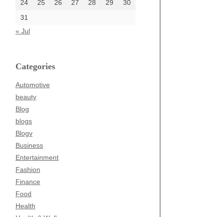
24
25
26
27
28
29
30
31
« Jul
Categories
Automotive
beauty
Blog
blogs
Blogv
Business
Entertainment
Fashion
Finance
Food
Health