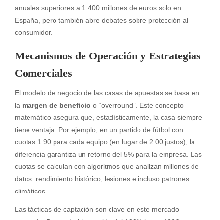
anuales superiores a 1.400 millones de euros solo en
España, pero también abre debates sobre protección al
consumidor.
Mecanismos de Operación y Estrategias
Comerciales
El modelo de negocio de las casas de apuestas se basa en
la
margen de beneficio
o “overround”. Este concepto
matemático asegura que, estadísticamente, la casa siempre
tiene ventaja. Por ejemplo, en un partido de fútbol con
cuotas 1.90 para cada equipo (en lugar de 2.00 justos), la
diferencia garantiza un retorno del 5% para la empresa. Las
cuotas se calculan con algoritmos que analizan millones de
datos: rendimiento histórico, lesiones e incluso patrones
climáticos.
Las tácticas de captación son clave en este mercado