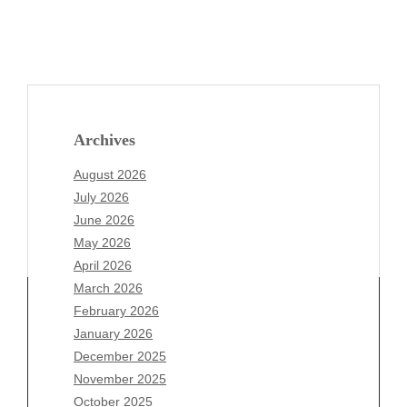
Archives
August 2026
July 2026
June 2026
May 2026
April 2026
March 2026
February 2026
January 2026
December 2025
Archives
November 2025
August 2026
October 2025