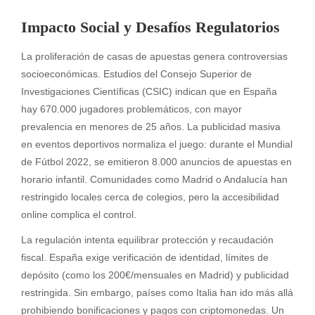
Impacto Social y Desafíos Regulatorios
La proliferación de casas de apuestas genera controversias
socioeconómicas. Estudios del Consejo Superior de
Investigaciones Científicas (CSIC) indican que en España
hay 670.000 jugadores problemáticos, con mayor
prevalencia en menores de 25 años. La publicidad masiva
en eventos deportivos normaliza el juego: durante el Mundial
de Fútbol 2022, se emitieron 8.000 anuncios de apuestas en
horario infantil. Comunidades como Madrid o Andalucía han
restringido locales cerca de colegios, pero la accesibilidad
online complica el control.
La regulación intenta equilibrar protección y recaudación
fiscal. España exige verificación de identidad, límites de
depósito (como los 200€/mensuales en Madrid) y publicidad
restringida. Sin embargo, países como Italia han ido más allá
prohibiendo bonificaciones y pagos con criptomonedas. Un