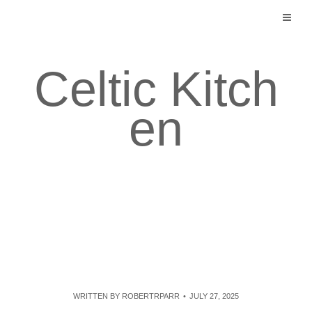
Skip
to
content
Celtic Kitch
en
WRITTEN BY
ROBERTRPARR
JULY 27, 2025