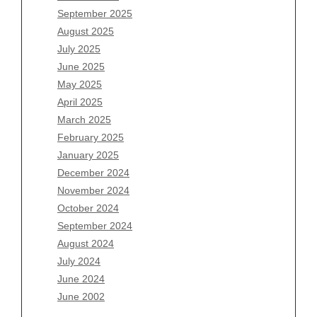
July 2026
September 2025
June 2026
August 2025
May 2026
July 2025
April 2026
June 2025
March 2026
May 2025
February 2026
April 2025
January 2026
March 2025
December 2025
February 2025
November 2025
January 2025
October 2025
December 2024
September 2025
November 2024
August 2025
October 2024
July 2025
September 2024
June 2025
August 2024
May 2025
July 2024
April 2025
June 2024
March 2025
June 2002
February 2025