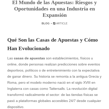
El Mundo de las Apuestas: Riesgos y
Oportunidades en una Industria en
Expansión
BLOG
ARTICLE
Qué Son las Casas de Apuestas y Cómo
Han Evolucionado
Las
casas de apuestas
son establecimientos, físicos u
online, donde personas realizan predicciones sobre eventos
deportivos, políticos o de entretenimiento con la expectativa
de ganar dinero. Su historia se remonta a la antigua Grecia y
Roma, pero el modelo moderno nació en el siglo XVIII en
Inglaterra con casas como Tattersalls. La revolución digital
transformó radicalmente el sector: de las tiendas físicas se
pasó a plataformas globales accesibles 24/7 desde cualquier
dispositivo.