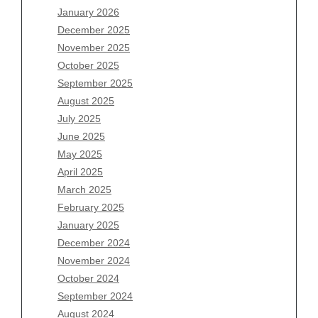
January 2026
December 2025
Archives
November 2025
August 2026
October 2025
July 2026
September 2025
June 2026
August 2025
May 2026
July 2025
April 2026
June 2025
March 2026
May 2025
February 2026
April 2025
January 2026
March 2025
December 2025
February 2025
November 2025
January 2025
October 2025
December 2024
September 2025
November 2024
August 2025
October 2024
July 2025
September 2024
June 2025
August 2024