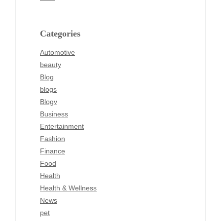
beauty
Blog
blogs
Categories
Blogv
Automotive
Business
beauty
Entertainment
Blog
Fashion
blogs
Finance
Blogv
Food
Business
Health
Entertainment
Health & Wellness
Fashion
News
Finance
pet
Food
Technology
Health
Travel
Health & Wellness
Wellness
News
pet