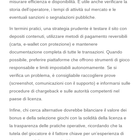
misurare efficienza e disponibilità. È utile anche verificare la
storia dell’operatore, i tempi di attività sul mercato e le
eventuali sanzioni o segnalazioni pubbliche.
In termini pratici, una strategia prudente è testare il sito con
depositi contenuti, utilizzare metodi di pagamento reversibili
(carta, e-wallet con protezione) e mantenere
documentazione completa di tutte le transazioni. Quando
possibile, preferire piattaforme che offrono strumenti di gioco
responsabile e limiti impostabili autonomamente. Se si
verifica un problema, è consigliabile raccogliere prove
(screenshot, comunicazioni con il supporto) e informarsi sulle
procedure di chargeback e sulle autorità competenti nel
paese di licenza.
Infine, chi cerca alternative dovrebbe bilanciare il valore dei
bonus e della selezione giochi con la solidità della licenza e
la trasparenza delle pratiche operative, ricordando che la
tutela del giocatore è il fattore chiave per un’esperienza di