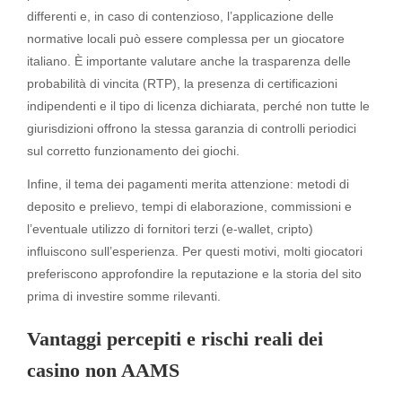
differenti e, in caso di contenzioso, l’applicazione delle
normative locali può essere complessa per un giocatore
italiano. È importante valutare anche la trasparenza delle
probabilità di vincita (RTP), la presenza di certificazioni
indipendenti e il tipo di licenza dichiarata, perché non tutte le
giurisdizioni offrono la stessa garanzia di controlli periodici
sul corretto funzionamento dei giochi.
Infine, il tema dei pagamenti merita attenzione: metodi di
deposito e prelievo, tempi di elaborazione, commissioni e
l’eventuale utilizzo di fornitori terzi (e-wallet, cripto)
influiscono sull’esperienza. Per questi motivi, molti giocatori
preferiscono approfondire la reputazione e la storia del sito
prima di investire somme rilevanti.
Vantaggi percepiti e rischi reali dei
casino non AAMS