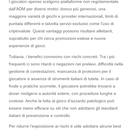
I giocatori spesso scelgono piattaforme non regolamentate
dall’ADM per diversi motivi:
bonus
più generosi, una
maggiore varietà di giochi e provider internazionali, limiti di
puntata differenti e talvolta servizi esclusivi come l’uso di
criptovalute. Questi vantaggi possono risultare allettanti,
soprattutto per chi cerca promozioni estese e nuove
esperienze di gioco.
Tuttavia, i benefici convivono con rischi concreti. Tra i più
frequenti ci sono ritardi o negazioni nei prelievi, difficoltà nella
gestione di contestazioni, mancanza di protezioni per il
giocatore e assenza di strumenti italiani di tutela. In caso di
frode o pratiche scorrette, il giocatore potrebbe trovarsi a
dover rivolgersi a autorità estere, con procedure lunghe e
costose. Anche la lotta al gioco d’azzardo patologico può
essere meno efficace su siti che non adottano gli standard
italiani di prevenzione e controllo.
Per ridurre l’esposizione ai rischi è utile adottare alcune best