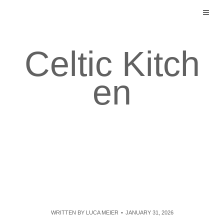
Skip
to
content
Celtic Kitch
en
WRITTEN BY
LUCA MEIER
JANUARY 31, 2026