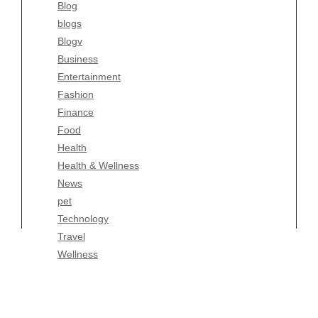
Blog
Fashion
blogs
Finance
Blogv
Food
Business
Health
Entertainment
Health & Wellness
Fashion
News
Finance
pet
Food
Technology
Health
Travel
Health & Wellness
Wellness
News
pet
Technology
Travel
Wellness
Copyright Celtic Kitchen 2026 |
Theme by
ThemeinProgress
|
Proudly powered by WordPress