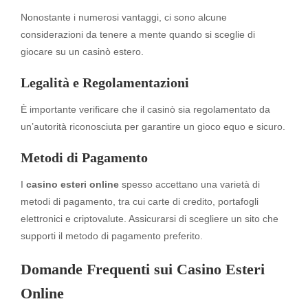
Nonostante i numerosi vantaggi, ci sono alcune
considerazioni da tenere a mente quando si sceglie di
giocare su un casinò estero.
Legalità e Regolamentazioni
È importante verificare che il casinò sia regolamentato da
un’autorità riconosciuta per garantire un gioco equo e sicuro.
Metodi di Pagamento
I
casino esteri online
spesso accettano una varietà di
metodi di pagamento, tra cui carte di credito, portafogli
elettronici e criptovalute. Assicurarsi di scegliere un sito che
supporti il metodo di pagamento preferito.
Domande Frequenti sui Casino Esteri
Online