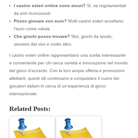
I casino esteri online sono sicuri?
Sì, se regolamentati
da enti riconosciuti.
Posso giocare con euro?
Molti casinò esteri accettano
l’euro come valuta.
Che giochi posso trovare?
Slot, giochi da tavolo,
sessioni dal vivo e molto altro.
I casino esteri online rappresentano una scelta interessante
e conveniente per chi cerca varietà e innovazione nel mondo
del gioco d’azzardo. Con la loro ampia offerta e promozioni
allettanti, questi siti continuano a conquistare il cuore dei
giocatori italiani in cerca di un’esperienza di gioco
internazionale.
Related Posts: