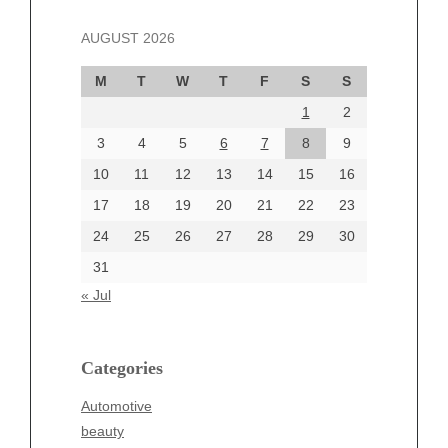
November 2024
AUGUST 2026
October 2024
September 2024
M
T
W
T
F
S
S
August 2024
1
2
July 2024
June 2024
3
4
5
6
7
8
9
June 2002
10
11
12
13
14
15
16
17
18
19
20
21
22
23
24
25
26
27
28
29
30
Categories
31
Automotive
« Jul
beauty
Blog
blogs
Categories
Blogv
Automotive
Business
beauty
Entertainment