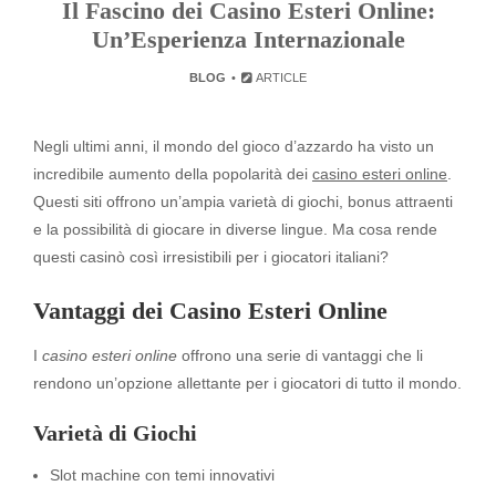
Il Fascino dei Casino Esteri Online:
Un’Esperienza Internazionale
BLOG
ARTICLE
Negli ultimi anni, il mondo del gioco d’azzardo ha visto un
incredibile aumento della popolarità dei
casino esteri online
.
Questi siti offrono un’ampia varietà di giochi, bonus attraenti
e la possibilità di giocare in diverse lingue. Ma cosa rende
questi casinò così irresistibili per i giocatori italiani?
Vantaggi dei Casino Esteri Online
I
casino esteri online
offrono una serie di vantaggi che li
rendono un’opzione allettante per i giocatori di tutto il mondo.
Varietà di Giochi
Slot machine con temi innovativi