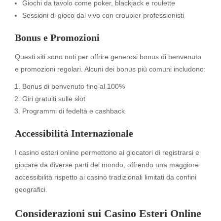
Giochi da tavolo come poker, blackjack e roulette
Sessioni di gioco dal vivo con croupier professionisti
Bonus e Promozioni
Questi siti sono noti per offrire generosi bonus di benvenuto
e promozioni regolari. Alcuni dei bonus più comuni includono:
Bonus di benvenuto fino al 100%
Giri gratuiti sulle slot
Programmi di fedeltà e cashback
Accessibilità Internazionale
I casino esteri online permettono ai giocatori di registrarsi e
giocare da diverse parti del mondo, offrendo una maggiore
accessibilità rispetto ai casinò tradizionali limitati da confini
geografici.
Considerazioni sui Casino Esteri Online