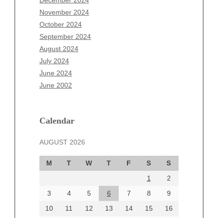
December 2024
September 2025
November 2024
August 2025
October 2024
July 2025
September 2024
June 2025
August 2024
May 2025
July 2024
April 2025
June 2024
March 2025
June 2002
February 2025
January 2025
December 2024
Calendar
November 2024
AUGUST 2026
October 2024
September 2024
M
T
W
T
F
S
S
August 2024
1
2
July 2024
June 2024
3
4
5
6
7
8
9
June 2002
10
11
12
13
14
15
16