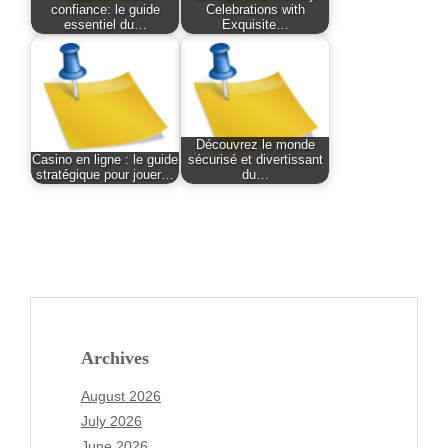
confiance: le guide
Celebrations with
essentiel du…
Exquisite…
Découvrez le monde
Casino en ligne : le guide
sécurisé et divertissant
stratégique pour jouer…
du…
Archives
August 2026
July 2026
June 2026