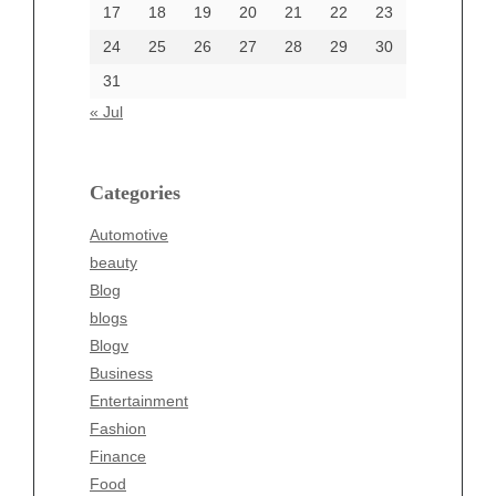
17
18
19
20
21
22
23
24
25
26
27
28
29
30
Categories
31
Automotive
« Jul
beauty
Blog
blogs
Categories
Blogv
Automotive
Business
beauty
Entertainment
Blog
Fashion
blogs
Finance
Blogv
Food
Business
Health
Entertainment
Health & Wellness
Fashion
News
Finance
pet
Food
Technology