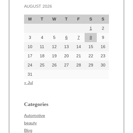
AUGUST 2026
October 2024
September 2024
M
T
W
T
F
S
S
August 2024
1
2
July 2024
June 2024
3
4
5
6
7
8
9
June 2002
10
11
12
13
14
15
16
17
18
19
20
21
22
23
24
25
26
27
28
29
30
Categories
31
Automotive
« Jul
beauty
Blog
blogs
Categories
Blogv
Automotive
Business
beauty
Entertainment
Blog
Fashion