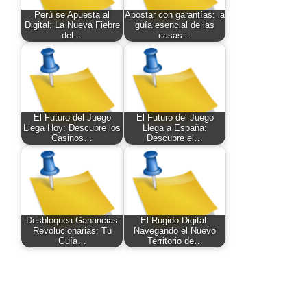
Perú se Apuesta al
Apostar con garantías: la
Digital: La Nueva Fiebre
guía esencial de las
del…
casas…
El Futuro del Juego
El Futuro del Juego
Llega Hoy: Descubre los
Llega a España:
Casinos…
Descubre el…
Desbloquea Ganancias
El Rugido Digital:
Revolucionarias: Tu
Navegando el Nuevo
Guía…
Territorio de…