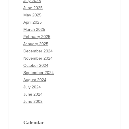
July 2025
April 2026
June 2025
March 2026
May 2025
February 2026
April 2025
January 2026
March 2025
December 2025
February 2025
November 2025
January 2025
October 2025
December 2024
September 2025
November 2024
August 2025
October 2024
July 2025
September 2024
June 2025
August 2024
May 2025
July 2024
April 2025
June 2024
March 2025
June 2002
February 2025
January 2025
December 2024
Calendar
November 2024