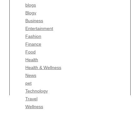
blogs
Finance
Blogv
Food
Business
Health
Entertainment
Health & Wellness
Fashion
News
Finance
pet
Food
Technology
Health
Travel
Health & Wellness
Wellness
News
pet
Technology
Travel
Wellness
Copyright Celtic Kitchen 2026 |
Theme by
ThemeinProgress
|
Proudly powered by WordPress