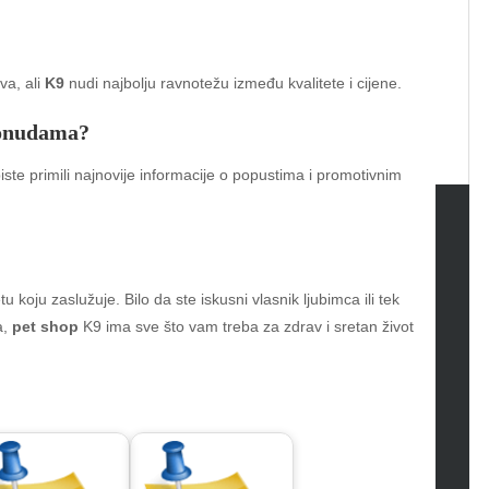
va, ali
K9
nudi najbolju ravnotežu između kvalitete i cijene.
ponudama?
ste primili najnovije informacije o popustima i promotivnim
tegories
koju zaslužuje. Bilo da ste iskusni vlasnik ljubimca ili tek
omotive
a,
pet shop
K9 ima sve što vam treba za zdrav i sretan život
uty
g
gs
gv
iness
ertainment