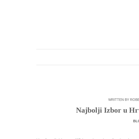
Skip
to
content
WRITTEN BY
ROB
Najbolji Izbor u H
BL