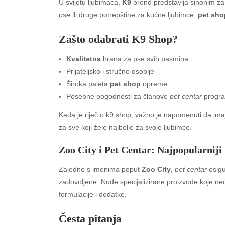
U svijetu ljubimaca,
K9
brend predstavlja sinonim za k
pse
ili druge potrepštine za kućne ljubimce,
pet sho
Zašto odabrati K9 Shop?
Kvalitetna
hrana za pse svih pasmina
Prijateljsko i stručno osoblje
Široka paleta
pet shop
opreme
Posebne pogodnosti za članove
pet centar
progr
Kada je riječ o
k9 shop
, važno je napomenuti da imaj
za sve koji žele najbolje za svoje ljubimce.
Zoo City i Pet Centar: Najpopularniji
Zajedno s imenima poput
Zoo City
,
pet centar
osigu
zadovoljene. Nude specijalizirane proizvode koje neć
formulacije i dodatke.
Česta pitanja