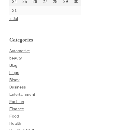
24
25
26
27
28
29
30
31
« Jul
Categories
Automotive
beauty
Blog
blogs
Blogv
Business
Entertainment
Fashion
Finance
Food
Health