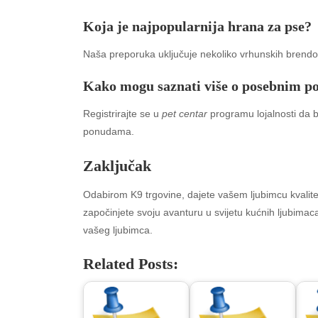
Koja je najpopularnija hrana za pse?
Naša preporuka uključuje nekoliko vrhunskih brendo
Kako mogu saznati više o posebnim 
Registrirajte se u
pet centar
programu lojalnosti da bi
ponudama.
Zaključak
Archives
Ca
Odabirom K9 trgovine, dajete vašem ljubimcu kvalitetu 
August 2026
Aut
započinjete svoju avanturu u svijetu kućnih ljubimac
July 2026
bea
vašeg ljubimca.
June 2026
Blo
May 2026
blo
Related Posts:
April 2026
Blo
March 2026
Bus
February 2026
Ent