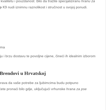
valitetu i pouzdanost. Bilo da tražite specijaliziranu
hranu za
p
K9 nudi iznimnu raznolikost i stručnost u svojoj ponudi.
ama
u i brzu dostavu te povoljne cijene, čineći ih idealnim izborom
 Brendovi u Hrvatskoj
rava da vaše potrebe za ljubimcima budu potpuno
ete pronaći bilo gdje, uključujući vrhunske
hrana za pse