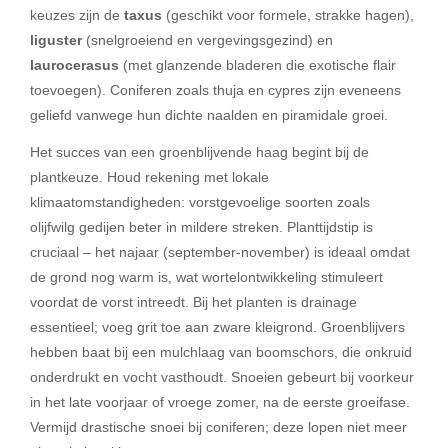
keuzes zijn de
taxus
(geschikt voor formele, strakke hagen),
liguster
(snelgroeiend en vergevingsgezind) en
laurocerasus
(met glanzende bladeren die exotische flair
toevoegen). Coniferen zoals thuja en cypres zijn eveneens
geliefd vanwege hun dichte naalden en piramidale groei.
Het succes van een groenblijvende haag begint bij de
plantkeuze. Houd rekening met lokale
klimaatomstandigheden: vorstgevoelige soorten zoals
olijfwilg gedijen beter in mildere streken. Planttijdstip is
cruciaal – het najaar (september-november) is ideaal omdat
de grond nog warm is, wat wortelontwikkeling stimuleert
voordat de vorst intreedt. Bij het planten is drainage
essentieel; voeg grit toe aan zware kleigrond. Groenblijvers
hebben baat bij een mulchlaag van boomschors, die onkruid
onderdrukt en vocht vasthoudt. Snoeien gebeurt bij voorkeur
in het late voorjaar of vroege zomer, na de eerste groeifase.
Vermijd drastische snoei bij coniferen; deze lopen niet meer