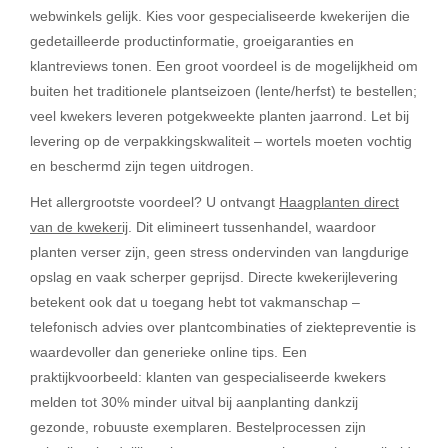
webwinkels gelijk. Kies voor gespecialiseerde kwekerijen die
gedetailleerde productinformatie, groeigaranties en
klantreviews tonen. Een groot voordeel is de mogelijkheid om
buiten het traditionele plantseizoen (lente/herfst) te bestellen;
veel kwekers leveren potgekweekte planten jaarrond. Let bij
levering op de verpakkingskwaliteit – wortels moeten vochtig
en beschermd zijn tegen uitdrogen.
Het allergrootste voordeel? U ontvangt
Haagplanten direct
van de kwekerij
. Dit elimineert tussenhandel, waardoor
planten verser zijn, geen stress ondervinden van langdurige
opslag en vaak scherper geprijsd. Directe kwekerijlevering
betekent ook dat u toegang hebt tot vakmanschap –
telefonisch advies over plantcombinaties of ziektepreventie is
waardevoller dan generieke online tips. Een
praktijkvoorbeeld: klanten van gespecialiseerde kwekers
melden tot 30% minder uitval bij aanplanting dankzij
gezonde, robuuste exemplaren. Bestelprocessen zijn