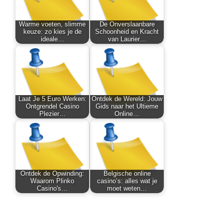
Warme voeten, slimme
De Onverslaanbare
keuze: zo kies je de
Schoonheid en Kracht
ideale…
van Laurier…
Laat Je 5 Euro Werken:
Ontdek de Wereld: Jouw
Ontgrendel Casino
Gids naar het Ultieme
Plezier…
Online…
Ontdek de Opwinding:
Belgische online
Waarom Plinko
casino’s: alles wat je
Casino's…
moet weten…