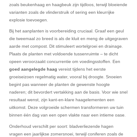
zoals beukenhaag en haagbeuk zijn tijdloos, terwijl bloeiende
varianten zoals de vlinderstruik of sering een kleurrijke
explosie toevoegen.
Bij het aanplanten is voorbereiding cruciaal. Graaf een geul
die tweemaal zo breed is als de kluit en meng de uitgegraven
aarde met compost. Dit stimuleert wortelgroei en drainage.
Plaats de planten met voldoende tussenruimte – te dicht
opeen veroorzaakt concurrentie om voedingsstoffen. Een
goed aangelegde haag
vereist tijdens het eerste
groeiseizoen regelmatig water, vooral bij droogte. Snoeien
begint pas wanneer de planten de gewenste hoogte
naderen; dit bevordert vertakking aan de basis. Voor wie snel
resultaat wenst, zijn kant-en-klare haagelementen een
uitkomst. Deze volgroeide schermen transformeren uw tuin
binnen één dag van een open vlakte naar een intieme oase.
Onderhoud verschilt per soort: bladverliezende hagen
vragen een jaarlijkse zomersnoei, terwijl coniferen zoals de