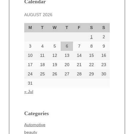
December 2024
Calendar
November 2024
AUGUST 2026
October 2024
September 2024
M
T
W
T
F
S
S
August 2024
1
2
July 2024
June 2024
3
4
5
6
7
8
9
June 2002
10
11
12
13
14
15
16
17
18
19
20
21
22
23
24
25
26
27
28
29
30
Categories
31
Automotive
« Jul
beauty
Blog
blogs
Categories
Blogv
Automotive
Business
beauty
Entertainment