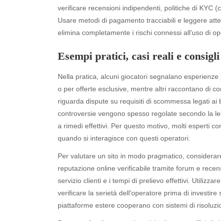
verificare recensioni indipendenti, politiche di KYC (
Usare metodi di pagamento tracciabili e leggere atte
elimina completamente i rischi connessi all'uso di ope
Esempi pratici, casi reali e consigli
Archives
Ca
Nella pratica, alcuni giocatori segnalano esperienze
August 2026
Aut
o per offerte esclusive, mentre altri raccontano di con
July 2026
bea
riguarda dispute su requisiti di scommessa legati ai 
June 2026
Blo
controversie vengono spesso regolate secondo la leg
May 2026
blo
a rimedi effettivi. Per questo motivo, molti esperti c
April 2026
Blo
quando si interagisce con questi operatori.
March 2026
Bus
Per valutare un sito in modo pragmatico, considerare i
February 2026
Ent
reputazione online verificabile tramite forum e recens
January 2026
Fas
servizio clienti e i tempi di prelievo effettivi. Utilizza
December 2025
Fin
verificare la serietà dell'operatore prima di investir
November 2025
Fo
piattaforme estere cooperano con sistemi di risoluzio
October 2025
Hea