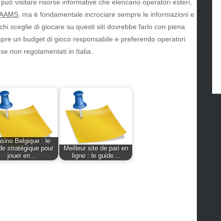
lth & Wellness
i può visitare risorse informative che elencano operatori esteri,
ws
n AAMS
, ma è fondamentale incrociare sempre le informazioni e
hi sceglie di giocare su questi siti dovrebbe farlo con piena
hnology
pre un budget di gioco responsabile e preferendo operatori
vel
se non regolamentati in Italia.
lness
sino Belgique : le
de stratégique pour
Meilleur site de pari en
jouer en…
ligne : le guide…