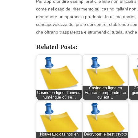
September 2025
Hea
Per approfondire esempi pratici e liste non ufficiali s
August 2025
Ne
come nel caso del riferimento sui
casino italiani no
July 2025
pet
mantenere un approccio prudente. In ultima analisi, c
June 2025
Tec
consapevolezza dei pro e dei contro, stabilendo sem
May 2025
Tra
che offrano trasparenza e strumenti di tutela, anche 
April 2025
Wel
Related Posts:
March 2025
February 2025
January 2025
December 2024
November 2024
October 2024
Casino en ligne en
Ca
September 2024
Casino en ligne: l’univers
France: comprendre ce
gui
numérique où se…
qui est…
August 2024
July 2024
June 2024
June 2002
Nouveaux casinos en
Décrypter le best crypto