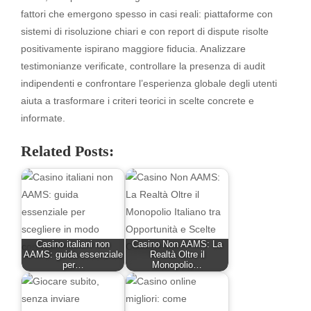
fattori che emergono spesso in casi reali: piattaforme con
sistemi di risoluzione chiari e con report di dispute risolte
positivamente ispirano maggiore fiducia. Analizzare
testimonianze verificate, controllare la presenza di audit
indipendenti e confrontare l’esperienza globale degli utenti
aiuta a trasformare i criteri teorici in scelte concrete e
informate.
Related Posts:
Casino italiani non
Casino Non AAMS: La
AAMS: guida essenziale
Realtà Oltre il
per…
Monopolio…