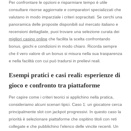
Per confrontare le opzioni e risparmiare tempo è utile
consultare risorse aggiornate e comparatori specializzati che
valutano in modo imparziale i criteri sopracitati. Se cerchi una
panoramica delle proposte disponibili sul mercato italiano e
recensioni dettagliate, puoi trovare una selezione curata dei
migliori casino online
che facilita la scelta confrontando
bonus, giochi e condizioni in modo chiaro. Ricorda sempre
che il vero valore di un bonus si misura nella sua trasparenza
e nella facilità con cui può tradursi in prelievi reali.
Esempi pratici e casi reali: esperienze di
gioco e confronto tra piattaforme
Per capire come i criteri teorici si applichino nella pratica,
consideriamo alcuni scenari tipici. Caso 1: un giocatore cerca
principalmente slot con jackpot progressivi. In questo caso la
priorità è selezionare piattaforme che ospitino titoli con reti
collegate e che pubblichino l’elenco delle vincite recenti. Un