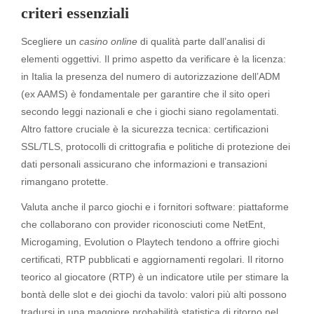
criteri essenziali
Scegliere un
casino online
di qualità parte dall’analisi di
elementi oggettivi. Il primo aspetto da verificare è la licenza:
in Italia la presenza del numero di autorizzazione dell’ADM
(ex AAMS) è fondamentale per garantire che il sito operi
secondo leggi nazionali e che i giochi siano regolamentati.
Altro fattore cruciale è la sicurezza tecnica: certificazioni
SSL/TLS, protocolli di crittografia e politiche di protezione dei
dati personali assicurano che informazioni e transazioni
rimangano protette.
Valuta anche il parco giochi e i fornitori software: piattaforme
che collaborano con provider riconosciuti come NetEnt,
Microgaming, Evolution o Playtech tendono a offrire giochi
certificati, RTP pubblicati e aggiornamenti regolari. Il ritorno
teorico al giocatore (RTP) è un indicatore utile per stimare la
bontà delle slot e dei giochi da tavolo: valori più alti possono
tradursi in una maggiore probabilità statistica di ritorno nel