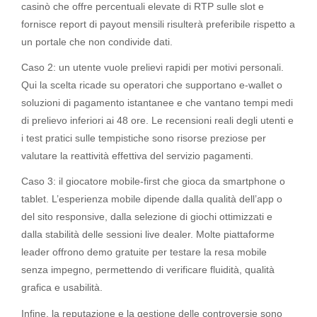
casinò che offre percentuali elevate di RTP sulle slot e
fornisce report di payout mensili risulterà preferibile rispetto a
un portale che non condivide dati.
Caso 2: un utente vuole prelievi rapidi per motivi personali.
Qui la scelta ricade su operatori che supportano e-wallet o
soluzioni di pagamento istantanee e che vantano tempi medi
di prelievo inferiori ai 48 ore. Le recensioni reali degli utenti e
i test pratici sulle tempistiche sono risorse preziose per
valutare la reattività effettiva del servizio pagamenti.
Caso 3: il giocatore mobile-first che gioca da smartphone o
tablet. L’esperienza mobile dipende dalla qualità dell’app o
del sito responsive, dalla selezione di giochi ottimizzati e
dalla stabilità delle sessioni live dealer. Molte piattaforme
leader offrono demo gratuite per testare la resa mobile
senza impegno, permettendo di verificare fluidità, qualità
grafica e usabilità.
Infine, la reputazione e la gestione delle controversie sono