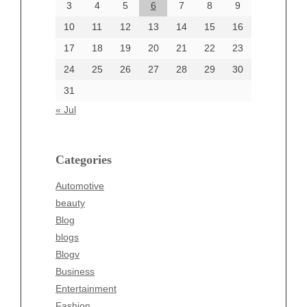
June 2024
3
4
5
6
7
8
9
June 2002
10
11
12
13
14
15
16
17
18
19
20
21
22
23
24
25
26
27
28
29
30
Categories
31
Automotive
« Jul
beauty
Blog
blogs
Categories
Blogv
Automotive
Business
beauty
Entertainment
Blog
Fashion
blogs
Finance
Blogv
Food
Business
Health
Entertainment
Health & Wellness
Fashion
News