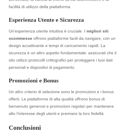
facilità di utilizzo della piattaforma.
Esperienza Utente e Sicurezza
Un’esperienza utente intuitiva è cruciale. I
migliori siti
scommesse
offrono piattaforme facili da navigare, con un
design accattivante e tempi di caricamento rapidi. La
sicurezza è un altro aspetto fondamentale: assicurati che il
sito utilizzi protocolli crittografici per proteggere i tuoi dati
personali e dispositivi di pagamento.
Promozioni e Bonus
Un altro criterio di selezione sono le promozioni e i bonus
offerti. Le piattaforme di alta qualità offrono bonus di
benvenuto generosi e promozioni regolari per mantenere
alto l’interesse degli utenti e premiare la loro fedeltà.
Conclusioni