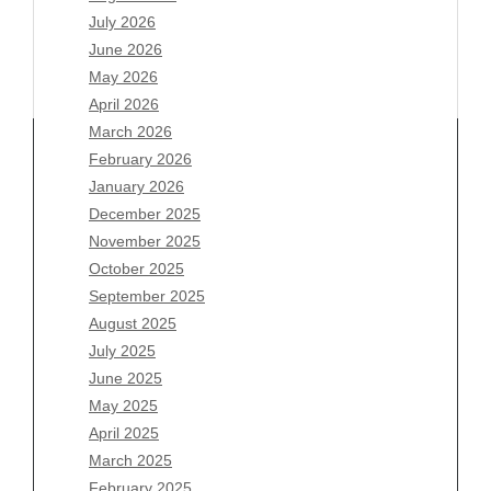
July 2026
June 2026
May 2026
April 2026
March 2026
February 2026
January 2026
December 2025
Archives
November 2025
August 2026
October 2025
July 2026
September 2025
June 2026
August 2025
May 2026
July 2025
April 2026
June 2025
March 2026
May 2025
February 2026
April 2025
January 2026
March 2025
December 2025
February 2025