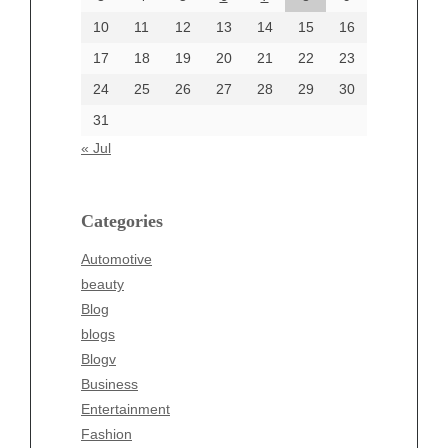
June 2002
10
11
12
13
14
15
16
17
18
19
20
21
22
23
24
25
26
27
28
29
30
Categories
31
Automotive
« Jul
beauty
Blog
blogs
Categories
Blogv
Automotive
Business
beauty
Entertainment
Blog
Fashion
blogs
Finance
Blogv
Food
Business
Health
Entertainment
Health & Wellness
Fashion
News