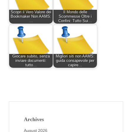
Scopri il Vero Valore dei
Il Mondo delle
Bookmaker Non AAMS:
Scommesse Oltre i
…
Confini: Tutto Sui…
Giocare subito, senza
Migliori siti non AAMS:
inviare documenti:
guida consapevole per
tutto…
capire…
Archives
August 2026