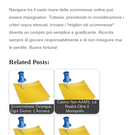
Navigare tra il vasto mare delle scommesse online può
essere impegnativo. Tuttavia, prendendo in considerazione i
criteri sopra elencati, trovare i *migliori siti scommesse*
diventa un compito più semplice e gratificante. Ricorda
sempre di giocare responsabilmente e di non inseguire mai
le perdite. Buona fortuna!
Related Posts:
Casino Non AAMS: La
Scommettere Ovunque,
Realtà Oltre il
Ogni Giorno: L'Ascesa…
Monopolio…