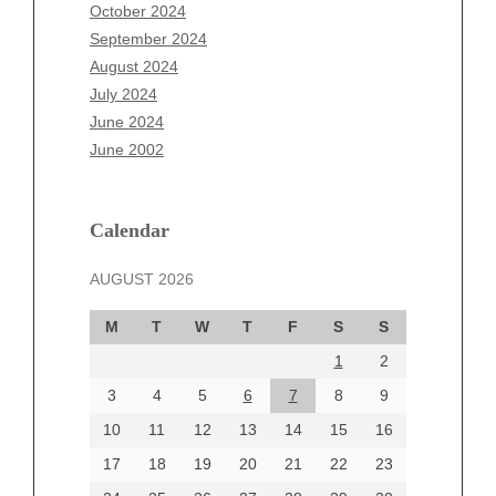
August 2025
October 2024
July 2025
September 2024
June 2025
August 2024
May 2025
July 2024
April 2025
June 2024
March 2025
June 2002
February 2025
January 2025
December 2024
Calendar
November 2024
AUGUST 2026
October 2024
September 2024
M
T
W
T
F
S
S
August 2024
1
2
July 2024
June 2024
3
4
5
6
7
8
9
June 2002
10
11
12
13
14
15
16
17
18
19
20
21
22
23