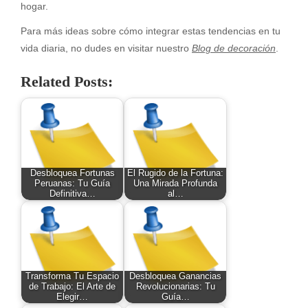
hogar.
Para más ideas sobre cómo integrar estas tendencias en tu
vida diaria, no dudes en visitar nuestro
Blog de decoración
.
Related Posts:
Desbloquea Fortunas
El Rugido de la Fortuna:
Peruanas: Tu Guía
Una Mirada Profunda
Definitiva…
al…
Transforma Tu Espacio
Desbloquea Ganancias
de Trabajo: El Arte de
Revolucionarias: Tu
Elegir…
Guía…