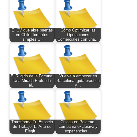
El CV que abre puertas
Cómo Optimizar las
en Chile: formatos
Operaciones
simples,…
Comerciales con una…
El Rugido de la Fortuna:
Vuelve a empezar en
Una Mirada Profunda
Barcelona: guía práctica
al…
y…
Transforma Tu Espacio
Chicas en Palermo:
de Trabajo: El Arte de
compañía exclusiva y
Elegir…
experiencias…