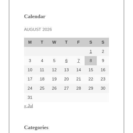
February 2025
January 2025
December 2024
Calendar
November 2024
AUGUST 2026
October 2024
September 2024
M
T
W
T
F
S
S
August 2024
1
2
July 2024
June 2024
3
4
5
6
7
8
9
June 2002
10
11
12
13
14
15
16
17
18
19
20
21
22
23
24
25
26
27
28
29
30
Categories
31
Automotive
« Jul
beauty
Blog
blogs
Categories
Blogv