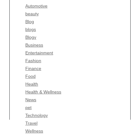
Automotive
Business
beauty
Entertainment
Blog
Fashion
blogs
Finance
Blogv
Food
Business
Health
Entertainment
Health & Wellness
Fashion
News
Finance
pet
Food
Technology
Health
Travel
Health & Wellness
Wellness
News
pet
Technology
Travel
Wellness
Copyright Celtic Kitchen 2026 |
Theme by