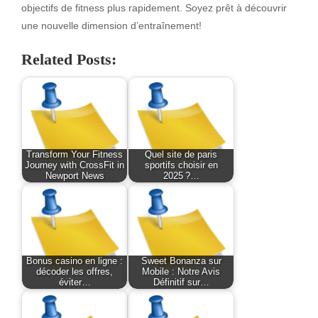
objectifs de fitness plus rapidement. Soyez prêt à découvrir
une nouvelle dimension d’entraînement!
Related Posts:
Transform Your Fitness
Quel site de paris
Journey with CrossFit in
sportifs choisir en
Newport News
2025 ?…
Bonus casino en ligne :
Sweet Bonanza sur
décoder les offres,
Mobile : Notre Avis
éviter…
Définitif sur…