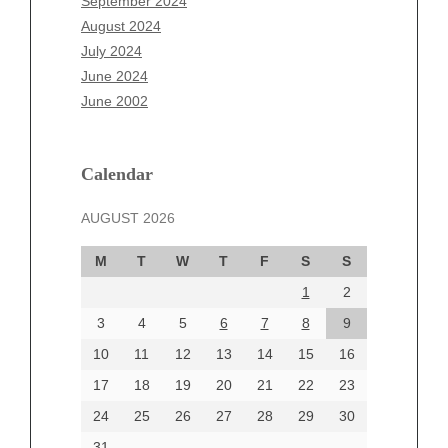
September 2024
June 2025
August 2024
May 2025
July 2024
April 2025
June 2024
March 2025
June 2002
February 2025
January 2025
December 2024
Calendar
November 2024
AUGUST 2026
October 2024
September 2024
M
T
W
T
F
S
S
August 2024
1
2
July 2024
June 2024
3
4
5
6
7
8
9
June 2002
10
11
12
13
14
15
16
17
18
19
20
21
22
23
24
25
26
27
28
29
30
Categories
31