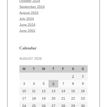
October 2024
July 2025
September 2024
June 2025
August 2024
May 2025
July 2024
April 2025
June 2024
March 2025
June 2002
February 2025
January 2025
December 2024
Calendar
November 2024
AUGUST 2026
October 2024
September 2024
M
T
W
T
F
S
S
August 2024
1
2
July 2024
June 2024
3
4
5
6
7
8
9
June 2002
10
11
12
13
14
15
16
17
18
19
20
21
22
23
24
25
26
27
28
29
30