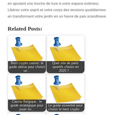
en ajoutant une touche de luxe à votre espace extérieur.
Libérez votre esprit et votre corps des tensions quotidiennes
en transformant votre jardin en un havre de paix scandinave.
Related Posts:
Best crypto casino: le
Quel site de paris
guide ultime pour choisir
sportifs choisir en
un…
2025 ?…
Casino Belgique : le
guide stratégique pour
Le guide essentiel pour
jouer en…
choisir le best crypto…