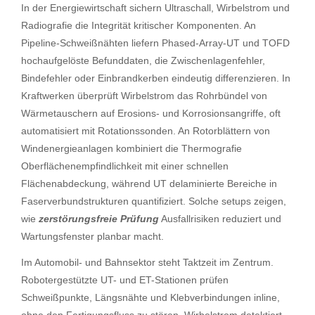
In der Energiewirtschaft sichern Ultraschall, Wirbelstrom und
Radiografie die Integrität kritischer Komponenten. An
Pipeline-Schweißnähten liefern Phased-Array-UT und TOFD
hochaufgelöste Befunddaten, die Zwischenlagenfehler,
Bindefehler oder Einbrandkerben eindeutig differenzieren. In
Kraftwerken überprüft Wirbelstrom das Rohrbündel von
Wärmetauschern auf Erosions- und Korrosionsangriffe, oft
automatisiert mit Rotationssonden. An Rotorblättern von
Windenergieanlagen kombiniert die Thermografie
Oberflächenempfindlichkeit mit einer schnellen
Flächenabdeckung, während UT delaminierte Bereiche in
Faserverbundstrukturen quantifiziert. Solche setups zeigen,
wie
zerstörungsfreie Prüfung
Ausfallrisiken reduziert und
Wartungsfenster planbar macht.
Im Automobil- und Bahnsektor steht Taktzeit im Zentrum.
Robotergestützte UT- und ET-Stationen prüfen
Schweißpunkte, Längsnähte und Klebverbindungen inline,
ohne den Fertigungsfluss zu stören. Wirbelstrom detektiert