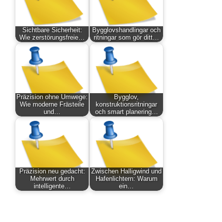
Sichtbare Sicherheit:
Bygglovshandlingar och
Wie zerstörungsfreie…
ritningar som gör ditt…
Präzision ohne Umwege:
Bygglov,
Wie moderne Frästeile
konstruktionsritningar
und…
och smart planering…
Präzision neu gedacht:
Zwischen Halligwind und
Mehrwert durch
Hafenlichtern: Warum
intelligente…
ein…