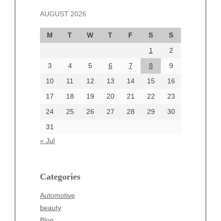
November 2024
AUGUST 2026
October 2024
September 2024
M
T
W
T
F
S
S
August 2024
1
2
July 2024
June 2024
3
4
5
6
7
8
9
June 2002
10
11
12
13
14
15
16
17
18
19
20
21
22
23
24
25
26
27
28
29
30
Categories
31
Automotive
« Jul
beauty
Blog
blogs
Categories
Blogv
Automotive
Business
beauty
Entertainment
Blog
Fashion