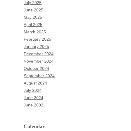
May 2026
July 2025
April 2026
June 2025
March 2026
May 2025
February 2026
April 2025
January 2026
March 2025
December 2025
February 2025
November 2025
January 2025
October 2025
December 2024
September 2025
November 2024
August 2025
October 2024
July 2025
September 2024
June 2025
August 2024
May 2025
July 2024
April 2025
June 2024
March 2025
June 2002
February 2025
January 2025
December 2024
Calendar