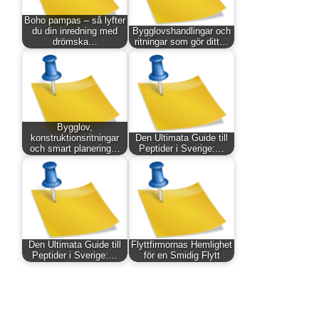
Boho pampas – så lyfter
du din inredning med
Bygglovshandlingar och
drömska…
ritningar som gör ditt…
Bygglov,
konstruktionsritningar
Den Ultimata Guide till
och smart planering…
Peptider i Sverige:…
Den Ultimata Guide till
Flyttfirmornas Hemlighet
Peptider i Sverige:…
för en Smidig Flytt