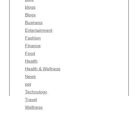
blogs
Finance
Blogv
Food
Business
Health
Entertainment
Health & Wellness
Fashion
News
Finance
pet
Food
Technology
Health
Travel
Health & Wellness
Wellness
News
pet
Technology
Travel
Wellness
Copyright Celtic Kitchen 2026 |
Theme by
ThemeinProgress
|
Proudly powered by WordPress