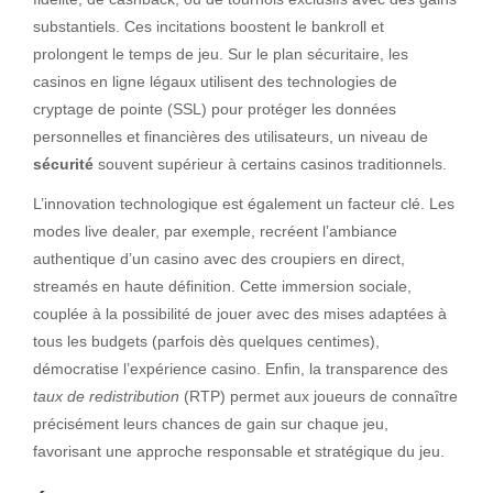
substantiels. Ces incitations boostent le bankroll et
prolongent le temps de jeu. Sur le plan sécuritaire, les
casinos en ligne légaux utilisent des technologies de
cryptage de pointe (SSL) pour protéger les données
personnelles et financières des utilisateurs, un niveau de
sécurité
souvent supérieur à certains casinos traditionnels.
L’innovation technologique est également un facteur clé. Les
modes live dealer, par exemple, recréent l’ambiance
authentique d’un casino avec des croupiers en direct,
streamés en haute définition. Cette immersion sociale,
couplée à la possibilité de jouer avec des mises adaptées à
tous les budgets (parfois dès quelques centimes),
démocratise l’expérience casino. Enfin, la transparence des
taux de redistribution
(RTP) permet aux joueurs de connaître
précisément leurs chances de gain sur chaque jeu,
favorisant une approche responsable et stratégique du jeu.