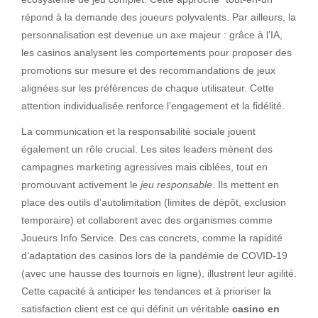
répond à la demande des joueurs polyvalents. Par ailleurs, la
personnalisation est devenue un axe majeur : grâce à l’IA,
les casinos analysent les comportements pour proposer des
promotions sur mesure et des recommandations de jeux
alignées sur les préférences de chaque utilisateur. Cette
attention individualisée renforce l’engagement et la fidélité.
La communication et la responsabilité sociale jouent
également un rôle crucial. Les sites leaders mènent des
campagnes marketing agressives mais ciblées, tout en
promouvant activement le
jeu responsable
. Ils mettent en
place des outils d’autolimitation (limites de dépôt, exclusion
temporaire) et collaborent avec des organismes comme
Joueurs Info Service. Des cas concrets, comme la rapidité
d’adaptation des casinos lors de la pandémie de COVID-19
(avec une hausse des tournois en ligne), illustrent leur agilité.
Cette capacité à anticiper les tendances et à prioriser la
satisfaction client est ce qui définit un véritable
casino en