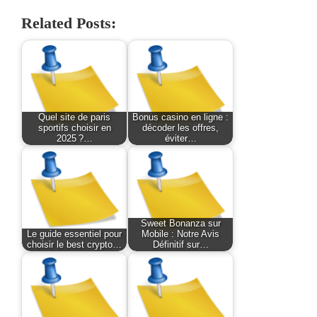
Related Posts:
Quel site de paris
Bonus casino en ligne :
sportifs choisir en
décoder les offres,
2025 ?…
éviter…
Sweet Bonanza sur
Le guide essentiel pour
Mobile : Notre Avis
choisir le best crypto…
Définitif sur…