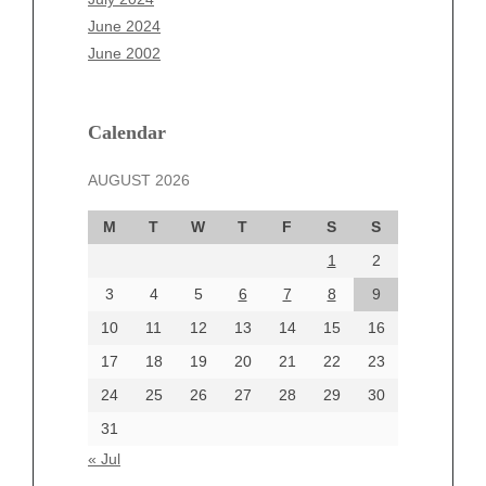
April 2025
June 2024
March 2025
June 2002
February 2025
January 2025
December 2024
Calendar
November 2024
AUGUST 2026
October 2024
September 2024
M
T
W
T
F
S
S
August 2024
1
2
July 2024
June 2024
3
4
5
6
7
8
9
June 2002
10
11
12
13
14
15
16
17
18
19
20
21
22
23
24
25
26
27
28
29
30
Categories
31
Automotive
« Jul
beauty