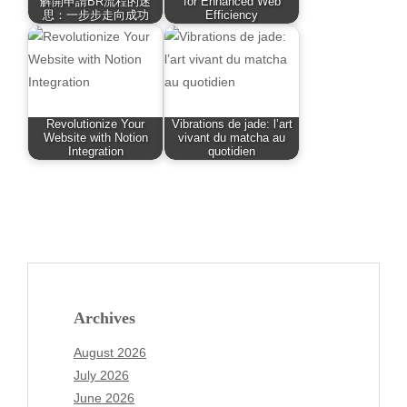
解開申請BR流程的迷
for Enhanced Web
思：一步步走向成功
Efficiency
Revolutionize Your
Vibrations de jade: l’art
Website with Notion
vivant du matcha au
Integration
quotidien
Archives
August 2026
July 2026
June 2026