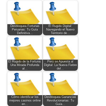
Desbloquea Fortunas
El Rugido Digital:
Peruanas: Tu Guía
Navegando el Nuevo
Definitiva…
Territorio de…
El Rugido de la Fortuna:
Perú se Apuesta al
Una Mirada Profunda
Digital: La Nueva Fiebre
al…
del…
Cómo identificar los
Desbloquea Ganancias
mejores casinos online
Revolucionarias: Tu
en…
Guía…