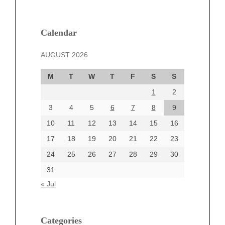
February 2025
January 2025
December 2024
Calendar
November 2024
AUGUST 2026
October 2024
September 2024
M
T
W
T
F
S
S
August 2024
1
2
July 2024
June 2024
3
4
5
6
7
8
9
June 2002
10
11
12
13
14
15
16
17
18
19
20
21
22
23
24
25
26
27
28
29
30
Categories
31
Automotive
« Jul
beauty
Blog
blogs
Categories