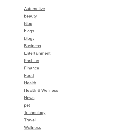
Blogv
Automotive
Business
beauty
Entertainment
Blog
Fashion
blogs
Finance
Blogv
Food
Business
Health
Entertainment
Health & Wellness
Fashion
News
Finance
pet
Food
Technology
Health
Travel
Health & Wellness
Wellness
News
pet
Technology
Travel
Wellness