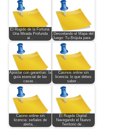
El Rugido de la Fortuna:
Una Mirada Profunda
Desvelando el Mapa del
al…
Juego: Tu Brújula para…
Apostar con garantías: la
Casinos online sin
guía esencial de las
licencia: lo que debes
casas…
saber…
Casino online sin
El Rugido Digital:
licencia: señales de
Navegando el Nuevo
alerta,…
Territorio de…