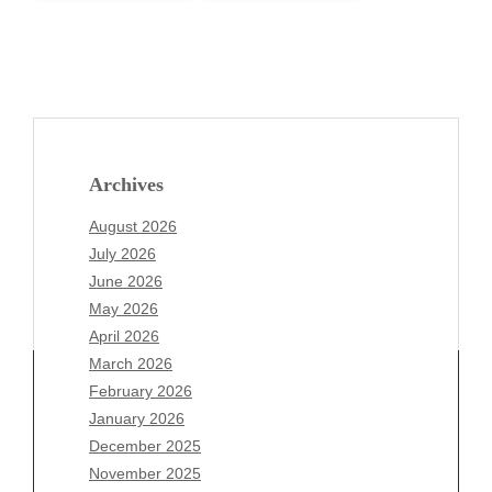
Archives
August 2026
July 2026
June 2026
May 2026
April 2026
March 2026
February 2026
January 2026
December 2025
Archives
November 2025