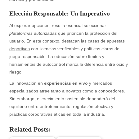
Elección Responsable: Un Imperativo
Al explorar opciones, resulta esencial seleccionar
plataformas autorizadas
que prioricen la protección del
usuario. En este contexto, destacan las
casas de apuestas
deportivas
con licencias verificables y políticas claras de
juego responsable. La educación sobre límites y
herramientas de autocontrol marca la diferencia entre ocio y
riesgo.
La innovación en
experiencias en vivo
y mercados
especializados atrae tanto a novatos como a conocedores.
Sin embargo, el crecimiento sostenible dependerá del
equilibrio entre entretenimiento, regulación efectiva y
prácticas corporativas éticas en toda la industria.
Related Posts: