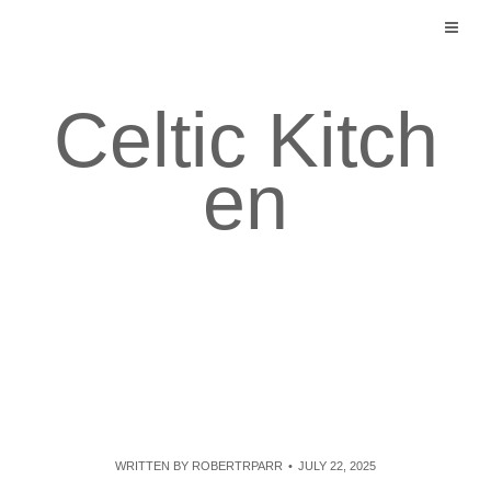
Skip
to
content
Celtic Kitch
en
WRITTEN BY
ROBERTRPARR
JULY 22, 2025