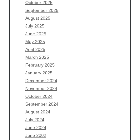
August 2026
October 2025
July 2026
September 2025
June 2026
August 2025
May 2026
July 2025
April 2026
June 2025
March 2026
May 2025
February 2026
April 2025
January 2026
March 2025
December 2025
February 2025
November 2025
January 2025
October 2025
December 2024
September 2025
November 2024
August 2025
October 2024
July 2025
September 2024
June 2025
August 2024
May 2025
July 2024
April 2025
June 2024
March 2025
June 2002