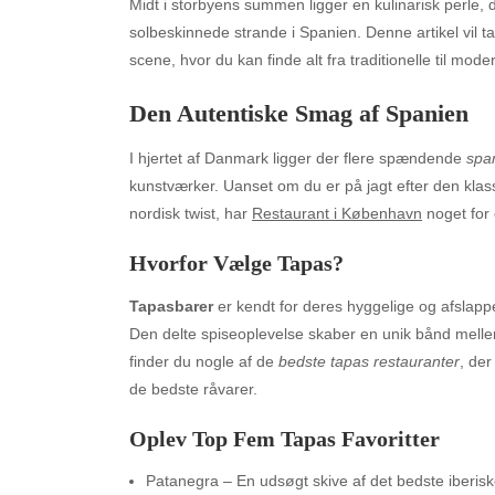
Midt i storbyens summen ligger en kulinarisk perle, d
solbeskinnede strande i Spanien. Denne artikel vi
scene, hvor du kan finde alt fra traditionelle til mod
Den Autentiske Smag af Spanien
I hjertet af Danmark ligger der flere spændende
spa
kunstværker. Uanset om du er på jagt efter den klass
nordisk twist, har
Restaurant i København
noget for
Hvorfor Vælge Tapas?
Tapasbarer
er kendt for deres hyggelige og afslappe
Den delte spiseoplevelse skaber en unik bånd mel
finder du nogle af de
bedste tapas restauranter
, der
de bedste råvarer.
Oplev Top Fem Tapas Favoritter
Patanegra – En udsøgt skive af det bedste iberisk