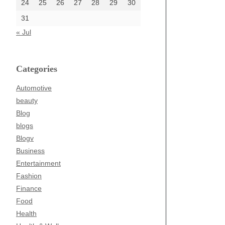
24
25
26
27
28
29
30
31
« Jul
Categories
Automotive
beauty
Blog
blogs
Blogv
Business
Entertainment
Fashion
Finance
Food
Health