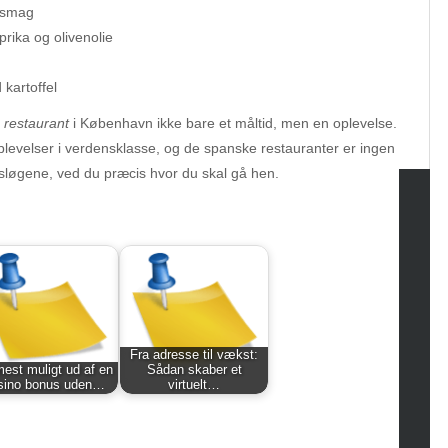
d smag
rika og olivenolie
 kartoffel
 restaurant
i København ikke bare et måltid, men en oplevelse.
evelser i verdensklasse, og de spanske restauranter er ingen
løgene, ved du præcis hvor du skal gå hen.
tegories
omotive
uty
g
gs
Fra adresse til vækst:
est muligt ud af en
Sådan skaber et
gv
sino bonus uden…
virtuelt…
iness
ertainment