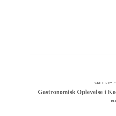
Skip
to
content
WRITTEN BY
R
Gastronomisk Oplevelse i K
BL