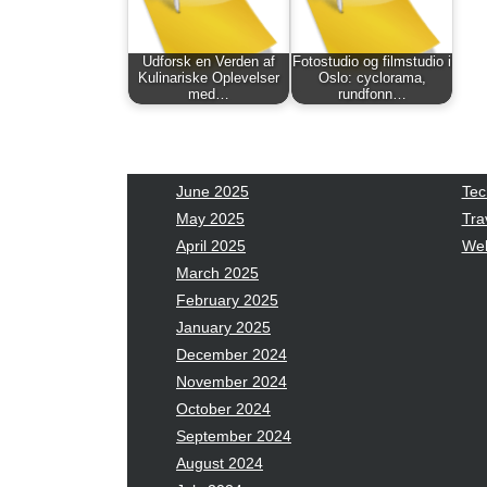
January 2026
Fas
December 2025
Fin
November 2025
Fo
Udforsk en Verden af
Fotostudio og filmstudio i
Kulinariske Oplevelser
Oslo: cyclorama,
October 2025
Hea
med…
rundfonn…
September 2025
Hea
August 2025
Ne
July 2025
pet
June 2025
Tec
May 2025
Tra
April 2025
Wel
March 2025
February 2025
January 2025
December 2024
November 2024
October 2024
September 2024
August 2024