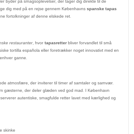
er byder på smagsoplevelser, der tager dig direkte til de
l tage dig med på en rejse gennem Københavns
spanske tapas
erne fortolkninger af denne elskede ret.
nske restauranter
, hvor
tapasretter
bliver forvandlet til små
iske tortilla española eller foretrækker noget innovativt med en
 enhver ganne.
de atmosfære, der inviterer til timer af samtaler og samvær.
lem gæsterne, der deler glæden ved god mad. I København
 serverer autentiske, smagfulde retter lavet med kærlighed og
e skinke