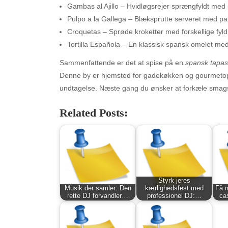
Gambas al Ajillo – Hvidløgsrejer sprængfyldt me
Pulpo a la Gallega – Blæksprutte serveret med pap
Croquetas – Sprøde kroketter med forskellige fyld
Tortilla Española – En klassisk spansk omelet med
Sammenfattende er det at spise på en
spansk tapas
Denne by er hjemsted for gadekøkken og gourmetopl
undtagelse. Næste gang du ønsker at forkæle smags
Related Posts:
Archives
Ca
August 2026
Aut
July 2026
bea
June 2026
Blo
May 2026
blo
Styrk jeres
Musik der samler: Den
kærlighedsfest med
Få m
April 2026
Blo
rette DJ forvandler…
professionel DJ:…
ca
March 2026
Bus
February 2026
Ent