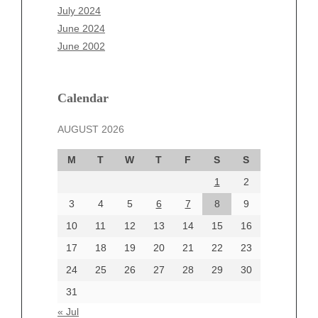
May 2025
July 2024
April 2025
June 2024
March 2025
June 2002
February 2025
January 2025
December 2024
Calendar
November 2024
AUGUST 2026
October 2024
September 2024
M
T
W
T
F
S
S
August 2024
1
2
July 2024
June 2024
3
4
5
6
7
8
9
June 2002
10
11
12
13
14
15
16
17
18
19
20
21
22
23
24
25
26
27
28
29
30
Categories
31
Automotive
« Jul