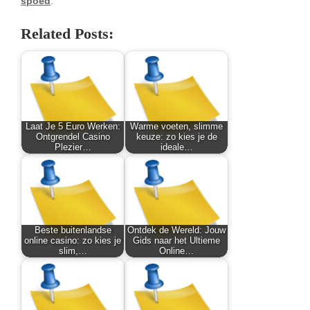
spoed
.
Related Posts:
Laat Je 5 Euro Werken:
Warme voeten, slimme
Ontgrendel Casino
keuze: zo kies je de
Plezier…
ideale…
Beste buitenlandse
Ontdek de Wereld: Jouw
online casino: zo kies je
Gids naar het Ultieme
slim,…
Online…