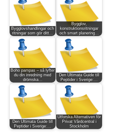
Bygglov,
Bygglovshandlingar och
konstruktionsritningar
ritningar som gör ditt…
och smart planering…
Boho pampas – så lyfter
du din inredning med
Den Ultimata Guide till
drömska…
Peptider i Sverige:…
Utforska Alternativen för
Den Ultimata Guide till
Privat Vårdcentral i
Peptider i Sverige:…
Stockholm