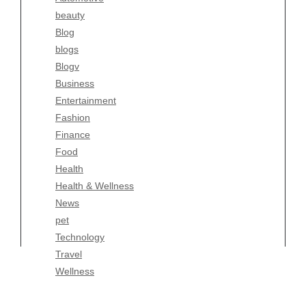
beauty
Entertainment
Blog
Fashion
blogs
Finance
Blogv
Food
Business
Health
Entertainment
Health & Wellness
Fashion
News
Finance
pet
Food
Technology
Health
Travel
Health & Wellness
Wellness
News
pet
Technology
Travel
Wellness
Copyright Celtic Kitchen 2026 |
Theme by