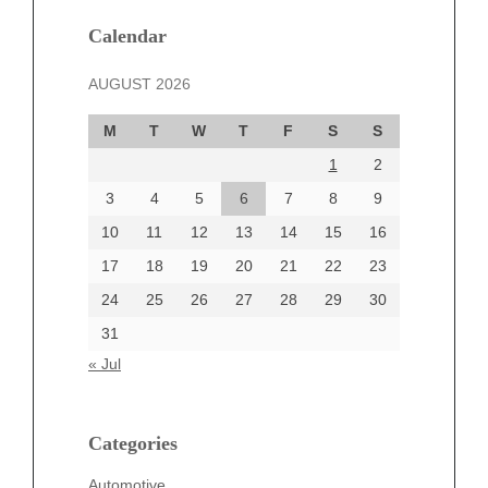
January 2025
December 2024
Calendar
November 2024
AUGUST 2026
October 2024
September 2024
M
T
W
T
F
S
S
August 2024
1
2
July 2024
June 2024
3
4
5
6
7
8
9
June 2002
10
11
12
13
14
15
16
17
18
19
20
21
22
23
24
25
26
27
28
29
30
Categories
31
Automotive
« Jul
beauty
Blog
blogs
Categories
Blogv
Automotive
Business